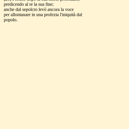
predicendo al re la sua fine;
anche dal sepolcro levò ancora la voce
per allontanare in una profezia l'iniquità dal
popolo.