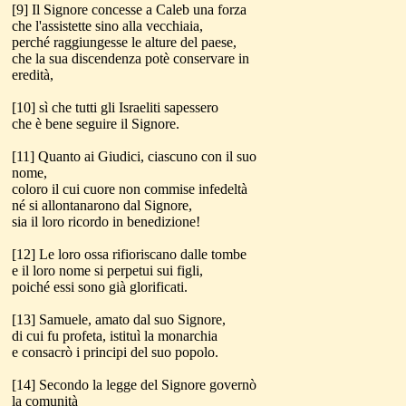
[9] Il Signore concesse a Caleb una forza
che l'assistette sino alla vecchiaia,
perché raggiungesse le alture del paese,
che la sua discendenza potè conservare in
eredità,
[10] sì che tutti gli Israeliti sapessero
che è bene seguire il Signore.
[11] Quanto ai Giudici, ciascuno con il suo
nome,
coloro il cui cuore non commise infedeltà
né si allontanarono dal Signore,
sia il loro ricordo in benedizione!
[12] Le loro ossa rifioriscano dalle tombe
e il loro nome si perpetui sui figli,
poiché essi sono già glorificati.
[13] Samuele, amato dal suo Signore,
di cui fu profeta, istituì la monarchia
e consacrò i principi del suo popolo.
[14] Secondo la legge del Signore governò
la comunità