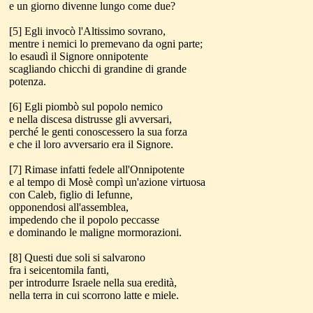
e un giorno divenne lungo come due?
[5] Egli invocò l'Altissimo sovrano,
mentre i nemici lo premevano da ogni parte;
lo esaudì il Signore onnipotente
scagliando chicchi di grandine di grande
potenza.
[6] Egli piombò sul popolo nemico
e nella discesa distrusse gli avversari,
perché le genti conoscessero la sua forza
e che il loro avversario era il Signore.
[7] Rimase infatti fedele all'Onnipotente
e al tempo di Mosè compì un'azione virtuosa
con Caleb, figlio di Iefunne,
opponendosi all'assemblea,
impedendo che il popolo peccasse
e dominando le maligne mormorazioni.
[8] Questi due soli si salvarono
fra i seicentomila fanti,
per introdurre Israele nella sua eredità,
nella terra in cui scorrono latte e miele.