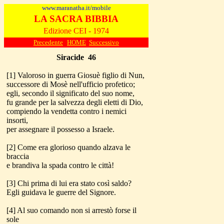
www.maranatha.it/mobile
LA SACRA BIBBIA
Edizione CEI - 1974
Precedente
HOME
Successivo
Siracide
46
[1] Valoroso in guerra Giosuè figlio di Nun,
successore di Mosè nell'ufficio profetico;
egli, secondo il significato del suo nome,
fu grande per la salvezza degli eletti di Dio,
compiendo la vendetta contro i nemici
insorti,
per assegnare il possesso a Israele.
[2] Come era glorioso quando alzava le
braccia
e brandiva la spada contro le città!
[3] Chi prima di lui era stato così saldo?
Egli guidava le guerre del Signore.
[4] Al suo comando non si arrestò forse il
sole