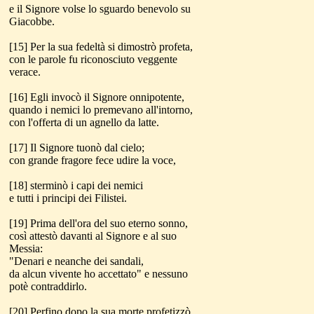
e il Signore volse lo sguardo benevolo su
Giacobbe.
[15] Per la sua fedeltà si dimostrò profeta,
con le parole fu riconosciuto veggente
verace.
[16] Egli invocò il Signore onnipotente,
quando i nemici lo premevano all'intorno,
con l'offerta di un agnello da latte.
[17] Il Signore tuonò dal cielo;
con grande fragore fece udire la voce,
[18] sterminò i capi dei nemici
e tutti i principi dei Filistei.
[19] Prima dell'ora del suo eterno sonno,
così attestò davanti al Signore e al suo
Messia:
"Denari e neanche dei sandali,
da alcun vivente ho accettato" e nessuno
potè contraddirlo.
[20] Perfino dopo la sua morte profetizzò,