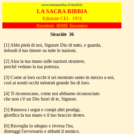
www.maranatha.it/mobile
LA SACRA BIBBIA
Edizione CEI - 1974
Precedente
HOME
Successivo
Siracide
36
[1] Abbi pietà di noi, Signore Dio di tutto, e guarda,
infondi il tuo timore su tutte le nazioni.
[2] Alza la tua mano sulle nazioni straniere,
perché vedano la tua potenza.
[3] Come ai loro occhi ti sei mostrato santo in mezzo a noi,
così ai nostri occhi mòstrati grande fra di loro.
[4] Ti riconoscano, come noi abbiamo riconosciuto
che non c'è un Dio fuori di te, Signore.
[5] Rinnova i segni e compi altri prodigi,
glorifica la tua mano e il tuo braccio destro.
[6] Risveglia lo sdegno e riversa l'ira,
distruggi l'avversario e abbatti il nemico.