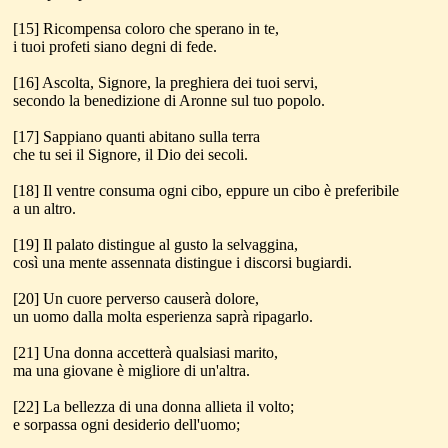
[15] Ricompensa coloro che sperano in te,
i tuoi profeti siano degni di fede.
[16] Ascolta, Signore, la preghiera dei tuoi servi,
secondo la benedizione di Aronne sul tuo popolo.
[17] Sappiano quanti abitano sulla terra
che tu sei il Signore, il Dio dei secoli.
[18] Il ventre consuma ogni cibo, eppure un cibo è preferibile
a un altro.
[19] Il palato distingue al gusto la selvaggina,
così una mente assennata distingue i discorsi bugiardi.
[20] Un cuore perverso causerà dolore,
un uomo dalla molta esperienza saprà ripagarlo.
[21] Una donna accetterà qualsiasi marito,
ma una giovane è migliore di un'altra.
[22] La bellezza di una donna allieta il volto;
e sorpassa ogni desiderio dell'uomo;