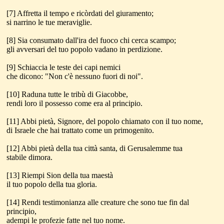
[7] Affretta il tempo e ricòrdati del giuramento;
si narrino le tue meraviglie.
[8] Sia consumato dall'ira del fuoco chi cerca scampo;
gli avversari del tuo popolo vadano in perdizione.
[9] Schiaccia le teste dei capi nemici
che dicono: "Non c'è nessuno fuori di noi".
[10] Raduna tutte le tribù di Giacobbe,
rendi loro il possesso come era al principio.
[11] Abbi pietà, Signore, del popolo chiamato con il tuo nome,
di Israele che hai trattato come un primogenito.
[12] Abbi pietà della tua città santa, di Gerusalemme tua
stabile dimora.
[13] Riempi Sion della tua maestà
il tuo popolo della tua gloria.
[14] Rendi testimonianza alle creature che sono tue fin dal
principio,
adempi le profezie fatte nel tuo nome.