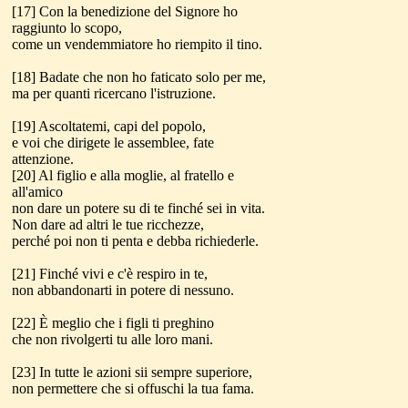
[17] Con la benedizione del Signore ho
raggiunto lo scopo,
come un vendemmiatore ho riempito il tino.
[18] Badate che non ho faticato solo per me,
ma per quanti ricercano l'istruzione.
[19] Ascoltatemi, capi del popolo,
e voi che dirigete le assemblee, fate
attenzione.
[20] Al figlio e alla moglie, al fratello e
all'amico
non dare un potere su di te finché sei in vita.
Non dare ad altri le tue ricchezze,
perché poi non ti penta e debba richiederle.
[21] Finché vivi e c'è respiro in te,
non abbandonarti in potere di nessuno.
[22] È meglio che i figli ti preghino
che non rivolgerti tu alle loro mani.
[23] In tutte le azioni sii sempre superiore,
non permettere che si offuschi la tua fama.