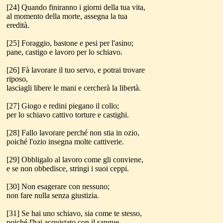
[24] Quando finiranno i giorni della tua vita,
al momento della morte, assegna la tua
eredità.
[25] Foraggio, bastone e pesi per l'asino;
pane, castigo e lavoro per lo schiavo.
[26] Fà lavorare il tuo servo, e potrai trovare
riposo,
lasciagli libere le mani e cercherà la libertà.
[27] Giogo e redini piegano il collo;
per lo schiavo cattivo torture e castighi.
[28] Fallo lavorare perché non stia in ozio,
poiché l'ozio insegna molte cattiverie.
[29] Obbligalo al lavoro come gli conviene,
e se non obbedisce, stringi i suoi ceppi.
[30] Non esagerare con nessuno;
non fare nulla senza giustizia.
[31] Se hai uno schiavo, sia come te stesso,
poiché l'hai acquistato con il sangue.