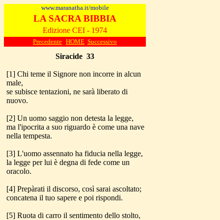
www.maranatha.it/mobile
LA SACRA BIBBIA
Edizione CEI - 1974
Precedente
HOME
Successivo
Siracide
33
[1] Chi teme il Signore non incorre in alcun
male,
se subisce tentazioni, ne sarà liberato di
nuovo.
[2] Un uomo saggio non detesta la legge,
ma l'ipocrita a suo riguardo è come una nave
nella tempesta.
[3] L'uomo assennato ha fiducia nella legge,
la legge per lui è degna di fede come un
oracolo.
[4] Prepàrati il discorso, così sarai ascoltato;
concatena il tuo sapere e poi rispondi.
[5] Ruota di carro il sentimento dello stolto,