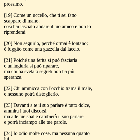
prossimo.
[19] Come un uccello, che ti sei fatto
scappare di mano,
così hai lasciato andare il tuo amico e non lo
riprenderai.
[20] Non seguirlo, perché ormai è lontano;
è fuggito come una gazzella dal laccio.
[21] Poiché una ferita si può fasciarla
e un'ingiuria si può riparare,
ma chi ha svelato segreti non ha più
speranza.
[22] Chi ammicca con l'occhio trama il male,
e nessuno potrà distoglierlo.
[23] Davanti a te il suo parlare è tutto dolce,
ammira i tuoi discorsi,
ma alle tue spalle cambierà il suo parlare
e porrà inciampo alle tue parole.
[24] Io odio molte cose, ma nessuna quanto
lui,