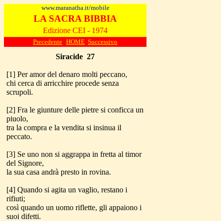
www.maranatha.it/mobile
LA SACRA BIBBIA
Edizione CEI - 1974
Precedente
HOME
Successivo
Siracide
27
[1] Per amor del denaro molti peccano,
chi cerca di arricchire procede senza
scrupoli.
[2] Fra le giunture delle pietre si conficca un
piuolo,
tra la compra e la vendita si insinua il
peccato.
[3] Se uno non si aggrappa in fretta al timor
del Signore,
la sua casa andrà presto in rovina.
[4] Quando si agita un vaglio, restano i
rifiuti;
così quando un uomo riflette, gli appaiono i
suoi difetti.