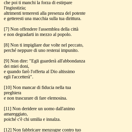
che poi ti manchi la forza di estirpare
l'ingiustizia;
altrimenti temeresti alla presenza del potente
e getteresti una macchia sulla tua dirittura.
[7] Non offendere l'assemblea della città
e non degradarti in mezzo al popolo.
[8] Non ti impigliare due volte nel peccato,
perché neppure di uno resterai impunito.
[9] Non dire: "Egli guarderà all'abbondanza
dei miei doni,
e quando farò l'offerta al Dio altissimo
egli l'accetterà".
[10] Non mancar di fiducia nella tua
preghiera
e non trascurare di fare elemosina.
[11] Non deridere un uomo dall'animo
amareggiato,
poiché c'è chi umilia e innalza.
[12] Non fabbricare menzogne contro tuo