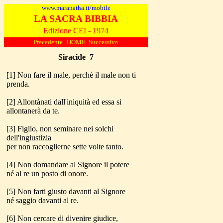
www.maranatha.it/mobile
LA SACRA BIBBIA
Edizione CEI - 1974
Precedente
HOME
Successivo
Siracide
7
[1] Non fare il male, perché il male non ti
prenda.
[2] Allontànati dall'iniquità ed essa si
allontanerà da te.
[3] Figlio, non seminare nei solchi
dell'ingiustizia
per non raccoglierne sette volte tanto.
[4] Non domandare al Signore il potere
né al re un posto di onore.
[5] Non farti giusto davanti al Signore
né saggio davanti al re.
[6] Non cercare di divenire giudice,