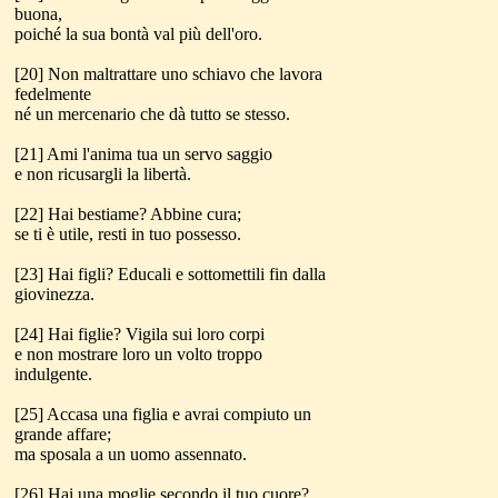
buona,
poiché la sua bontà val più dell'oro.
[20] Non maltrattare uno schiavo che lavora
fedelmente
né un mercenario che dà tutto se stesso.
[21] Ami l'anima tua un servo saggio
e non ricusargli la libertà.
[22] Hai bestiame? Abbine cura;
se ti è utile, resti in tuo possesso.
[23] Hai figli? Educali e sottomettili fin dalla
giovinezza.
[24] Hai figlie? Vigila sui loro corpi
e non mostrare loro un volto troppo
indulgente.
[25] Accasa una figlia e avrai compiuto un
grande affare;
ma sposala a un uomo assennato.
[26] Hai una moglie secondo il tuo cuore?