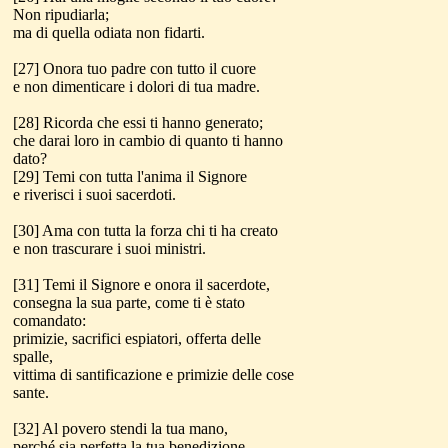
Non ripudiarla;
ma di quella odiata non fidarti.
[27] Onora tuo padre con tutto il cuore
e non dimenticare i dolori di tua madre.
[28] Ricorda che essi ti hanno generato;
che darai loro in cambio di quanto ti hanno
dato?
[29] Temi con tutta l'anima il Signore
e riverisci i suoi sacerdoti.
[30] Ama con tutta la forza chi ti ha creato
e non trascurare i suoi ministri.
[31] Temi il Signore e onora il sacerdote,
consegna la sua parte, come ti è stato
comandato:
primizie, sacrifici espiatori, offerta delle
spalle,
vittima di santificazione e primizie delle cose
sante.
[32] Al povero stendi la tua mano,
perché sia perfetta la tua benedizione.