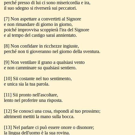
perché presso di lui ci sono misericordia e ira,
il suo sdegno si riverserà sui peccatori.
[7] Non aspettare a convertirti al Signore
e non rimandare di giorno in giorno,
poiché improvvisa scoppierà l'ira del Signore
e al tempo del castigo sarai annientato.
[8] Non confidare in ricchezze ingiuste,
perché non ti gioveranno nel giorno della sventura.
[9] Non ventilare il grano a qualsiasi vento
e non camminare su qualsiasi sentiero.
[10] Sii costante nel tuo sentimento,
e unica sia la tua parola.
[11] Sii pronto nell'ascoltare,
lento nel proferire una risposta.
[12] Se conosci una cosa, rispondi al tuo prossimo;
altrimenti mettiti la mano sulla bocca.
[13] Nel parlare ci può essere onore o disonore;
la lingua dell'uomo è la sua rovina.