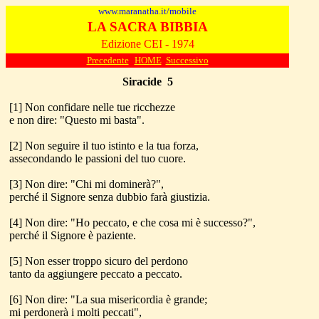
www.maranatha.it/mobile
LA SACRA BIBBIA
Edizione CEI - 1974
Precedente
HOME
Successivo
Siracide
5
[1] Non confidare nelle tue ricchezze
e non dire: "Questo mi basta".
[2] Non seguire il tuo istinto e la tua forza,
assecondando le passioni del tuo cuore.
[3] Non dire: "Chi mi dominerà?",
perché il Signore senza dubbio farà giustizia.
[4] Non dire: "Ho peccato, e che cosa mi è successo?",
perché il Signore è paziente.
[5] Non esser troppo sicuro del perdono
tanto da aggiungere peccato a peccato.
[6] Non dire: "La sua misericordia è grande;
mi perdonerà i molti peccati",