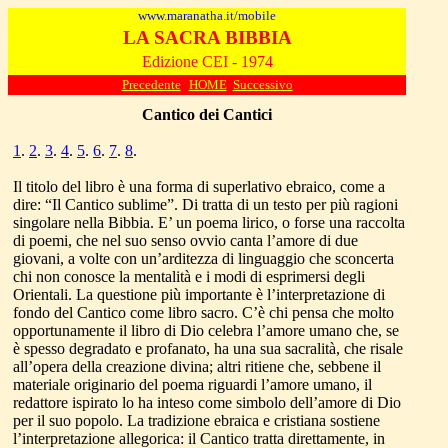
www.maranatha.it/mobile
LA SACRA BIBBIA
Edizione CEI - 1974
Precedente
HOME
Successivo
Cantico dei Cantici
1
.
2
.
3
.
4
.
5
.
6
.
7
.
8
.
Il titolo del libro è una forma di superlativo ebraico, come a
dire: “Il Cantico sublime”. Di tratta di un testo per più ragioni
singolare nella Bibbia. E’ un poema lirico, o forse una raccolta
di poemi, che nel suo senso ovvio canta l’amore di due
giovani, a volte con un’arditezza di linguaggio che sconcerta
chi non conosce la mentalità e i modi di esprimersi degli
Orientali. La questione più importante è l’interpretazione di
fondo del Cantico come libro sacro. C’è chi pensa che molto
opportunamente il libro di Dio celebra l’amore umano che, se
è spesso degradato e profanato, ha una sua sacralità, che risale
all’opera della creazione divina; altri ritiene che, sebbene il
materiale originario del poema riguardi l’amore umano, il
redattore ispirato lo ha inteso come simbolo dell’amore di Dio
per il suo popolo. La tradizione ebraica e cristiana sostiene
l’interpretazione allegorica: il Cantico tratta direttamente, in