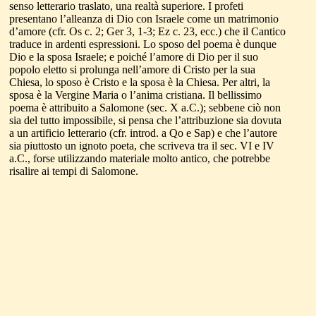
senso letterario traslato, una realtà superiore. I profeti
presentano l’alleanza di Dio con Israele come un matrimonio
d’amore (cfr. Os c. 2; Ger 3, 1-3; Ez c. 23, ecc.) che il Cantico
traduce in ardenti espressioni. Lo sposo del poema è dunque
Dio e la sposa Israele; e poiché l’amore di Dio per il suo
popolo eletto si prolunga nell’amore di Cristo per la sua
Chiesa, lo sposo è Cristo e la sposa è la Chiesa. Per altri, la
sposa è la Vergine Maria o l’anima cristiana. Il bellissimo
poema è attribuito a Salomone (sec. X a.C.); sebbene ciò non
sia del tutto impossibile, si pensa che l’attribuzione sia dovuta
a un artificio letterario (cfr. introd. a Qo e Sap) e che l’autore
sia piuttosto un ignoto poeta, che scriveva tra il sec. VI e IV
a.C., forse utilizzando materiale molto antico, che potrebbe
risalire ai tempi di Salomone.