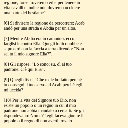
regione; forse troveremo erba per tenere in
vita cavalli e muli e non dovremo uccidere
una parte del bestiame".
[6] Si divisero la regione da percorrere; Acab
andò per una strada e Abdia per un'altra.
[7] Mentre Abdia era in cammino, ecco
farglisi incontro Elia. Quegli lo riconobbe e
si prostrò con la faccia a terra dicendo: "Non
sei tu il mio signore Elia?".
[8] Gli rispose: "Lo sono; su, dì al tuo
padrone: C'è qui Elia".
[9] Quegli disse: "Che male ho fatto perché
tu consegni il tuo servo ad Acab perché egli
mi uccida?
[10] Per la vita del Signore tuo Dio, non
esiste un popolo o un regno in cui il mio
padrone non abbia mandato a cercarti. Se gli
rispondevano: Non c'è! egli faceva giurare il
popolo o il regno di non averti trovato.