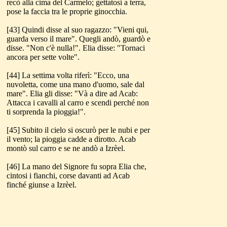
recò alla cima del Carmelo; gettatosi a terra,
pose la faccia tra le proprie ginocchia.
[43] Quindi disse al suo ragazzo: "Vieni qui,
guarda verso il mare". Quegli andò, guardò e
disse. "Non c'è nulla!". Elia disse: "Tornaci
ancora per sette volte".
[44] La settima volta riferì: "Ecco, una
nuvoletta, come una mano d'uomo, sale dal
mare". Elia gli disse: "Và a dire ad Acab:
Attacca i cavalli al carro e scendi perché non
ti sorprenda la pioggia!".
[45] Subito il cielo si oscurò per le nubi e per
il vento; la pioggia cadde a dirotto. Acab
montò sul carro e se ne andò a Izrèel.
[46] La mano del Signore fu sopra Elia che,
cintosi i fianchi, corse davanti ad Acab
finché giunse a Izrèel.