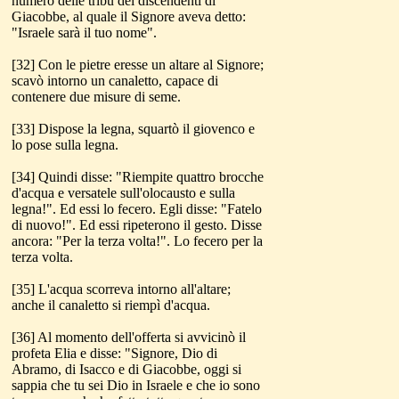
numero delle tribù dei discendenti di
Giacobbe, al quale il Signore aveva detto:
"Israele sarà il tuo nome".
[32] Con le pietre eresse un altare al Signore;
scavò intorno un canaletto, capace di
contenere due misure di seme.
[33] Dispose la legna, squartò il giovenco e
lo pose sulla legna.
[34] Quindi disse: "Riempite quattro brocche
d'acqua e versatele sull'olocausto e sulla
legna!". Ed essi lo fecero. Egli disse: "Fatelo
di nuovo!". Ed essi ripeterono il gesto. Disse
ancora: "Per la terza volta!". Lo fecero per la
terza volta.
[35] L'acqua scorreva intorno all'altare;
anche il canaletto si riempì d'acqua.
[36] Al momento dell'offerta si avvicinò il
profeta Elia e disse: "Signore, Dio di
Abramo, di Isacco e di Giacobbe, oggi si
sappia che tu sei Dio in Israele e che io sono