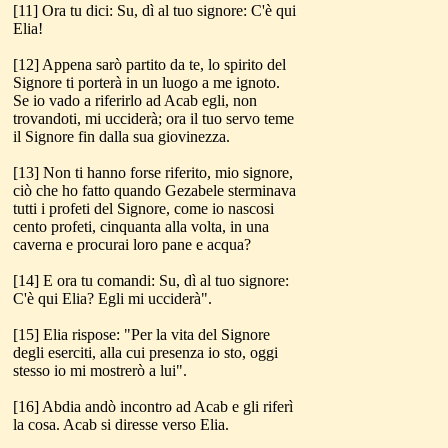
[11] Ora tu dici: Su, dì al tuo signore: C'è qui
Elia!
[12] Appena sarò partito da te, lo spirito del
Signore ti porterà in un luogo a me ignoto.
Se io vado a riferirlo ad Acab egli, non
trovandoti, mi ucciderà; ora il tuo servo teme
il Signore fin dalla sua giovinezza.
[13] Non ti hanno forse riferito, mio signore,
ciò che ho fatto quando Gezabele sterminava
tutti i profeti del Signore, come io nascosi
cento profeti, cinquanta alla volta, in una
caverna e procurai loro pane e acqua?
[14] E ora tu comandi: Su, dì al tuo signore:
C'è qui Elia? Egli mi ucciderà".
[15] Elia rispose: "Per la vita del Signore
degli eserciti, alla cui presenza io sto, oggi
stesso io mi mostrerò a lui".
[16] Abdia andò incontro ad Acab e gli riferì
la cosa. Acab si diresse verso Elia.