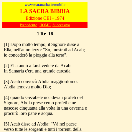
www.maranatha.it/mobile
LA SACRA BIBBIA
Edizione CEI - 1974
Precedente
HOME
Successivo
1 Re 18
[1] Dopo molto tempo, il Signore disse a
Elia, nell'anno terzo: "Su, mostrati ad Acab;
io concederò la pioggia alla terra".
[2] Elia andò a farsi vedere da Acab.
In Samaria c'era una grande carestia.
[3] Acab convocò Abdia maggiordomo.
Abdia temeva molto Dio;
[4] quando Gezabele uccideva i profeti del
Signore, Abdia prese cento profeti e ne
nascose cinquanta alla volta in una caverna e
procurò loro pane e acqua.
[5] Acab disse ad Abdia: "Và nel paese
verso tutte le sorgenti e tutti i torrenti della