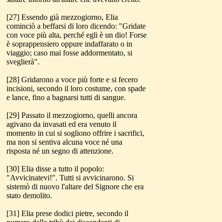
[27] Essendo già mezzogiorno, Elia
cominciò a beffarsi di loro dicendo: "Gridate
con voce più alta, perché egli è un dio! Forse
è soprappensiero oppure indaffarato o in
viaggio; caso mai fosse addormentato, si
sveglierà".
[28] Gridarono a voce più forte e si fecero
incisioni, secondo il loro costume, con spade
e lance, fino a bagnarsi tutti di sangue.
[29] Passato il mezzogiorno, quelli ancora
agivano da invasati ed era venuto il
momento in cui si sogliono offrire i sacrifici,
ma non si sentiva alcuna voce né una
risposta né un segno di attenzione.
[30] Elia disse a tutto il popolo:
"Avvicinatevi!". Tutti si avvicinarono. Si
sistemò di nuovo l'altare del Signore che era
stato demolito.
[31] Elia prese dodici pietre, secondo il