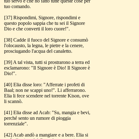
tuo servo e che ho fatto tutte queste cose per
tuo comando.
[37] Rispondimi, Signore, rispondimi e
questo popolo sappia che tu sei il Signore
Dio e che converti il loro cuore!".
[38] Cadde il fuoco del Signore e consumò
l'olocausto, la legna, le pietre e la cenere,
prosciugando l'acqua del canaletto.
[39] A tal vista, tutti si prostrarono a terra ed
esclamarono: "Il Signore è Dio! Il Signore è
Dio!".
[40] Elia disse loro: "Afferrate i profeti di
Baal; non ne scappi uno!". Li afferrarono.
Elia li fece scendere nel torrente Kison, ove
li scannò.
[41] Elia disse ad Acab: "Su, mangia e bevi,
perché sento un rumore di pioggia
torrenziale".
[42] Acab andò a mangiare e a bere. Elia si