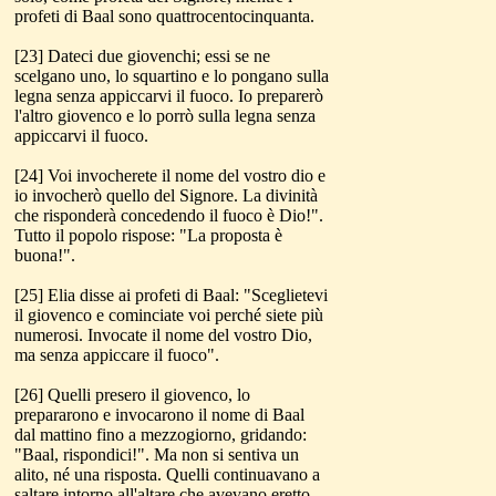
profeti di Baal sono quattrocentocinquanta.
[23] Dateci due giovenchi; essi se ne
scelgano uno, lo squartino e lo pongano sulla
legna senza appiccarvi il fuoco. Io preparerò
l'altro giovenco e lo porrò sulla legna senza
appiccarvi il fuoco.
[24] Voi invocherete il nome del vostro dio e
io invocherò quello del Signore. La divinità
che risponderà concedendo il fuoco è Dio!".
Tutto il popolo rispose: "La proposta è
buona!".
[25] Elia disse ai profeti di Baal: "Sceglietevi
il giovenco e cominciate voi perché siete più
numerosi. Invocate il nome del vostro Dio,
ma senza appiccare il fuoco".
[26] Quelli presero il giovenco, lo
prepararono e invocarono il nome di Baal
dal mattino fino a mezzogiorno, gridando:
"Baal, rispondici!". Ma non si sentiva un
alito, né una risposta. Quelli continuavano a
saltare intorno all'altare che avevano eretto.