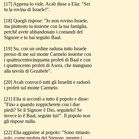
[17] Appena lo vide, Acab disse a Elia: "Sei
tu la rovina di Israele!".
[18] Quegli rispose: "Io non rovino Israele,
ma piuttosto tu insieme con la tua famiglia,
perché avete abbandonato i comandi del
Signore e tu hai seguito Baal.
[19] Su, con un ordine raduna tutto Israele
presso di me sul monte Carmelo insieme con
i quattrocentocinquanta profeti di Baal e con
i quattrocento profeti di Asera, che mangiano
alla tavola di Gezabele".
[20] Acab convocò tutti gli Israeliti e radunò
i profeti sul monte Carmelo.
[21] Elia si accostò a tutto il popolo e disse:
"Fino a quando zoppicherete con i due
piedi? Se il Signore è Dio, seguitelo! Se
invece lo è Baal, seguite lui!". Il popolo non
gli rispose nulla.
[22] Elia aggiunse al popolo: "Sono rimasto
solo, come profeta del Signore, mentre i