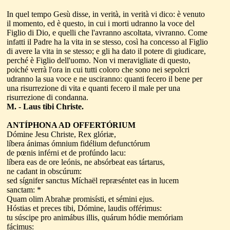
In quel tempo Gesù disse, in verità, in verità vi dico: è venuto
il momento, ed è questo, in cui i morti udranno la voce del
Figlio di Dio, e quelli che l'avranno ascoltata, vivranno. Come
infatti il Padre ha la vita in se stesso, così ha concesso al Figlio
di avere la vita in se stesso; e gli ha dato il potere di giudicare,
perché è Figlio dell'uomo. Non vi meravigliate di questo,
poiché verrà l'ora in cui tutti coloro che sono nei sepolcri
udranno la sua voce e ne usciranno: quanti fecero il bene per
una risurrezione di vita e quanti fecero il male per una
risurrezione di condanna.
M. - Laus tibi Christe.
ANTÍPHONA AD OFFERTÓRIUM
Dómine Jesu Christe, Rex glóriæ,
líbera ánimas ómnium fidélium defunctórum
de pœnis inférni et de profúndo lacu:
líbera eas de ore leónis, ne absórbeat eas tártarus,
ne cadant in obscúrum:
sed sígnifer sanctus Míchaël repræséntet eas in lucem
sanctam: *
Quam olim Abrahæ promisísti, et sémini ejus.
Hóstias et preces tibi, Dómine, laudis offérimus:
tu súscipe pro animábus illis, quárum hódie memóriam
fácimus: