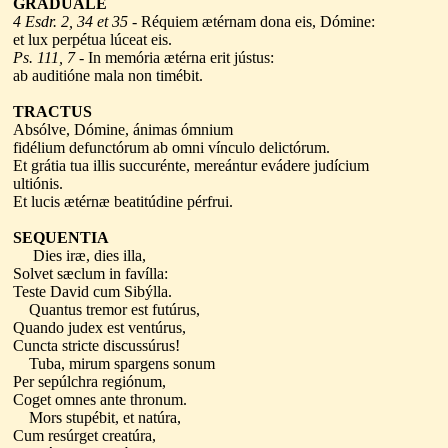
GRADUALE
4 Esdr. 2, 34 et 35
- Réquiem ætérnam dona eis, Dómine:
et lux perpétua lúceat eis.
Ps. 111, 7
- In memória ætérna erit jústus:
ab auditióne mala non timébit.
TRACTUS
Absólve, Dómine, ánimas ómnium
fidélium defunctórum ab omni vínculo delictórum.
Et grátia tua illis succurénte, mereántur evádere judícium
ultiónis.
Et lucis ætérnæ beatitúdine pérfrui.
SEQUENTIA
Dies iræ, dies illa,
Solvet sæclum in favílla:
Teste David cum Sibýlla.
Quantus tremor est futúrus,
Quando judex est ventúrus,
Cuncta stricte discussúrus!
Tuba, mirum spargens sonum
Per sepúlchra regiónum,
Coget omnes ante thronum.
Mors stupébit, et natúra,
Cum resúrget creatúra,