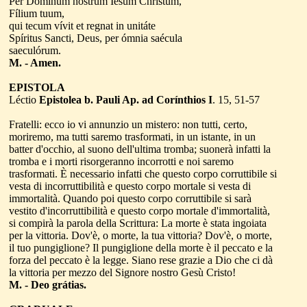
Per Dóminum nostrum Iesum Christum,
Fílium tuum,
qui tecum vívit et regnat in unitáte
Spíritus Sancti, Deus, per ómnia saécula
saeculórum.
M. - Amen.
EPISTOLA
Léctio
Epistolea b. Pauli Ap. ad Corínthios I
. 15, 51-57
Fratelli: ecco io vi annunzio un mistero: non tutti, certo,
moriremo, ma tutti saremo trasformati, in un istante, in un
batter d'occhio, al suono dell'ultima tromba; suonerà infatti la
tromba e i morti risorgeranno incorrotti e noi saremo
trasformati. È necessario infatti che questo corpo corruttibile si
vesta di incorruttibilità e questo corpo mortale si vesta di
immortalità. Quando poi questo corpo corruttibile si sarà
vestito d'incorruttibilità e questo corpo mortale d'immortalità,
si compirà la parola della Scrittura: La morte è stata ingoiata
per la vittoria. Dov'è, o morte, la tua vittoria? Dov'è, o morte,
il tuo pungiglione? Il pungiglione della morte è il peccato e la
forza del peccato è la legge. Siano rese grazie a Dio che ci dà
la vittoria per mezzo del Signore nostro Gesù Cristo!
M. - Deo grátias.