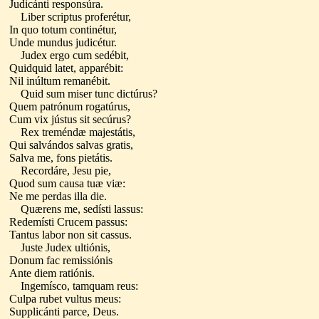
Judicánti responsúra.
Liber scriptus proferétur,
In quo totum continétur,
Unde mundus judicétur.
Judex ergo cum sedébit,
Quidquid latet, apparébit:
Nil inúltum remanébit.
Quid sum miser tunc dictúrus?
Quem patrónum rogatúrus,
Cum vix jústus sit secúrus?
Rex treméndæ majestátis,
Qui salvándos salvas gratis,
Salva me, fons pietátis.
Recordáre, Jesu pie,
Quod sum causa tuæ viæ:
Ne me perdas illa die.
Quærens me, sedísti lassus:
Redemísti Crucem passus:
Tantus labor non sit cassus.
Juste Judex ultiónis,
Donum fac remissiónis
Ante diem ratiónis.
Ingemísco, tamquam reus:
Culpa rubet vultus meus:
Supplicánti parce, Deus.