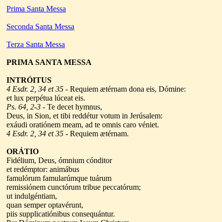
Prima Santa Messa
Seconda Santa Messa
Terza Santa Messa
PRIMA
SANTA MESSA
INTRÓITUS
4 Esdr. 2, 34 et 35
- Requiem ætérnam dona eis, Dómine:
et lux perpétua lúceat eis.
Ps. 64, 2-3
- Te decet hymnus,
Deus, in Sion, et tibi reddétur votum in Jerúsalem:
exáudi oratiónem meam, ad te omnis caro véniet.
4 Esdr. 2, 34 et 35
- Requiem ætérnam.
ORÁTIO
Fidélium, Deus, ómnium cónditor
et redémptor: animábus
famulórum famularúmque tuárum
remissiónem cunctórum tribue peccatórum;
ut indulgéntiam,
quan semper optavérunt,
piis supplicatiónibus consequántur.