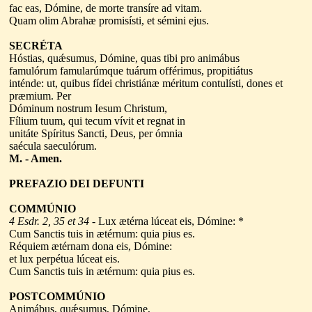
fac eas, Dómine, de morte transíre ad vitam.
Quam olim Abrahæ promisísti, et sémini ejus.
SECRÉTA
Hóstias, quǽsumus, Dómine, quas tibi pro animábus
famulórum famularúmque tuárum offérimus, propitiátus
inténde: ut, quibus fídei christiánæ méritum contulísti, dones et
præmium. Per
Dóminum nostrum Iesum Christum,
Fílium tuum, qui tecum vívit et regnat in
unitáte Spíritus Sancti, Deus, per ómnia
saécula saeculórum.
M. - Amen.
PREFAZIO DEI DEFUNTI
COMMÚNIO
4 Esdr. 2, 35 et 34
- Lux ætérna lúceat eis, Dómine: *
Cum Sanctis tuis in ætérnum: quia pius es.
Réquiem ætérnam dona eis, Dómine:
et lux perpétua lúceat eis.
Cum Sanctis tuis in ætérnum: quia pius es.
POSTCOMMÚNIO
Animábus, quǽsumus, Dómine,