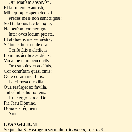
Qui Maríam absolvísti,
Et latrónem exaudísti,
Mihi quoque spem dedísti.
Preces meæ non sunt dignæ:
Sed tu bonus fac benígne,
Ne perénni cremer igne.
Inter oves locum præsta,
Et ab hædis me sequéstra,
Státuens in parte dextra.
Confutátis maledíctis,
Flammis ácribus addíctis:
Voca me cum benedíctis.
Oro supplex et acclínis,
Cor contrítum quasi cinis:
Gere curam mei finis.
Lacrimósa dies illa,
Qua resúrget ex favílla.
Judicándus homo reus:
Huic ergo parce, Deus.
Pie Jesu Dómine,
Dona eis réquiem.
Amen.
EVANGÉLIUM
Sequéntia S.
Evangélii
secundum
Joánnem
, 5, 25-29