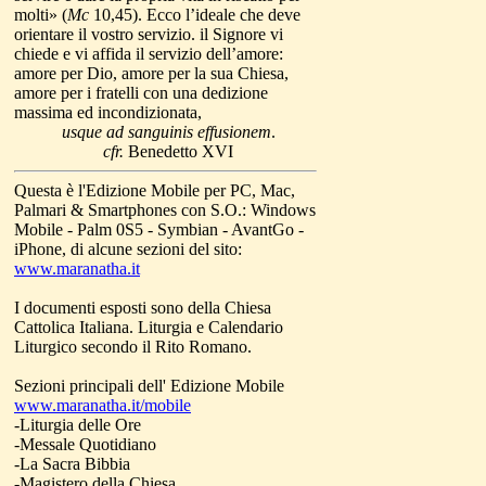
molti» (
Mc
10,45). Ecco l’ideale che deve
orientare il vostro servizio. il Signore vi
chiede e vi affida il servizio dell’amore:
amore per Dio, amore per la sua Chiesa,
amore per i fratelli con una dedizione
massima ed incondizionata,
usque ad sanguinis effusionem
.
cfr.
Benedetto XVI
Questa è l'Edizione Mobile per PC, Mac,
Palmari & Smartphones con S.O.: Windows
Mobile - Palm 0S5 - Symbian - AvantGo -
iPhone, di alcune sezioni del sito:
www.maranatha.it
I documenti esposti sono della Chiesa
Cattolica Italiana. Liturgia e Calendario
Liturgico secondo il Rito Romano.
Sezioni principali dell' Edizione Mobile
www.maranatha.it/mobile
-Liturgia delle Ore
-Messale Quotidiano
-La Sacra Bibbia
-Magistero della Chiesa