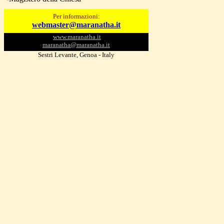
Per informazioni:
webmaster@maranatha.it
www.maranatha.it
maranatha@maranatha.it
Sestri Levante, Genoa - Italy