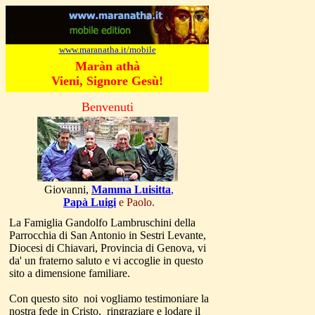
www.maranatha.it/mobile
Maràn athà
Vieni, Signore Gesù!
Benvenuti
Giovanni,
Mamma Luisitta
,
Papà Luigi
e Paolo.
La Famiglia Gandolfo Lambruschini della
Parrocchia di San Antonio in Sestri Levante,
Diocesi di Chiavari, Provincia di Genova, vi
da' un fraterno saluto e vi accoglie in questo
sito a dimensione familiare.
Con questo sito noi vogliamo testimoniare la
nostra fede in Cristo, ringraziare e lodare il