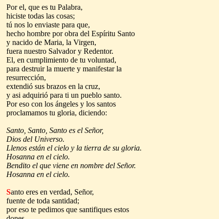
Por el, que es tu Palabra,
hiciste todas las cosas;
tú nos lo enviaste para que,
hecho hombre por obra del Esp
í
ritu Santo
y nacido de Maria, la Virgen,
fuera nuestro Salvador y Redentor.
El, en cumplimiento de tu voluntad,
para destruir la muerte y manifestar la
resurrección,
extendió sus brazos en la cruz,
y asi adquirió para ti un pueblo santo.
Por eso con los ángeles y los santos
proclamamos tu gloria, diciendo:
Santo, Santo, Santo es el Señor,
Dios del Universo.
Llenos están el cielo y la tierra de su gloria.
Hosanna en el cielo.
Bendito el que viene en nombre del Señor.
Hosanna en el cielo.
S
anto eres en verdad, Señor,
fuente de toda santidad;
por eso te pedimos que santifiques estos
dones