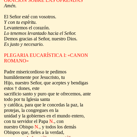
ORACIÓN SOBRE LAS OFRENDAS
Amén.
El Señor esté con vosotros.
Y con tu espíritu.
Levantemos el corazón.
Lo tenemos levantado hacia el Señor.
Demos gracias al Señor, nuestro Dios.
Es justo y necesario.
PLEGARIA EUCARÍSTICA I: «CANON
ROMANO»
Padre misericordioso te pedimos
humildemente por Jesucristo, tu
Hijo, nuestro Señor, que aceptes y bendigas
estos † dones, este
sacrificio santo y puro que te ofrecemos, ante
todo por tu Iglesia santa
y católica, para que le concedas la paz, la
protejas, la congregues en la
unidad y la gobiernes en el mundo entero,
con tu servidor el Papa
N.
,
con
nuestro Obispo
N
.
, y todos los demás
Obispos que, fieles a la verdad,