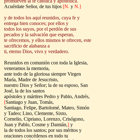
promueven la fe católica y apostólica.
Acuérdate Señor, de tus hijos
[N.
y
N.]
y de todos los aquí reunidos, cuya fe y
entrega bien conoces; por ellos y
todos los suyos, por el perdón de sus
pecados y la salvación que esperan,
te ofrecemos, y ellos mismos te ofrecen, este
sacrificio de alabanza a
ti, eterno Dios, vivo y verdadero.
Reunidos en comunión con toda la Iglesia,
veneramos la memoria,
ante todo de la gloriosa siempre Virgen
María, Madre de Jesucristo,
nuestro Dios y Señor; la de su esposo, San
José, la de los santos
apóstoles y mártires Pedro y Pablo, Andrés,
[
Santiago y Juan, Tomás,
Santiago, Felipe, Bartolomé, Mateo, Simón
y Tadeo; Lino, Clemente, Sixto,
Cornelio, Cipriano, Lorenzo, Crisógono,
Juan y Pablo, Cosme y Damián,
]
y
la de todos los santos; por sus méritos y
oraciones concédenos en todo tu