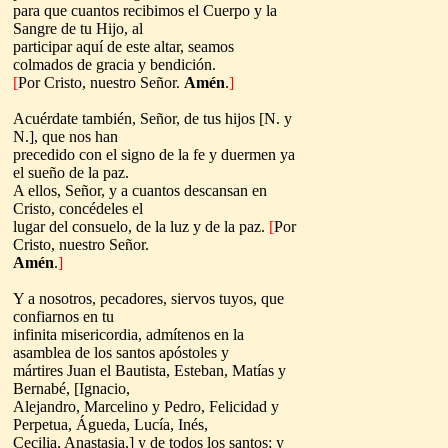
para que cuantos recibimos el Cuerpo y la
Sangre de tu Hijo, al
participar aquí de este altar, seamos
colmados de gracia y bendición
.
[
Por Cristo, nuestro Señor.
Amén
.
]
Acuérdate también, Señor, de tus hijos [N. y
N.], que nos han
precedido con el signo de la fe y duermen ya
el sueño de la paz.
A ellos, Señor, y a cuantos descansan en
Cristo, concédeles el
lugar del consuelo, de la luz y de la paz
.
[
Por
Cristo, nuestro Señor.
Amén
.
]
Y a nosotros, pecadores, siervos tuyos, que
confiarnos en tu
infinita misericordia, admítenos en la
asamblea de los santos apóstoles y
mártires Juan el Bautista, Esteban, Matías y
Bernabé,
[Ignacio,
Alejandro, Marcelino y Pedro, Felicidad y
Perpetua, Águeda, Lucía, Inés,
Cecilia, Anastasia,] y de todos los santos; y