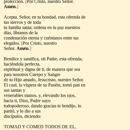
protección.
[
Por Cristo, nuestro Señor.
Amén
.
]
Acepta, Señor, en tu bondad, esta ofrenda de
tus siervos y de toda
tu familia santa; ordena en tu paz nuestros
días, líbranos de la
condenación eterna y cuéntanos entre tus
elegidos
.
[
Por Cristo, nuestro
Señor.
Amén
.
]
Bendice y santifica, oh Padre, esta ofrenda,
haciéndola perfecta,
espiritual y digna de ti, de manera que sea
para nosotros Cuerpo y Sangre
de tu Hijo amado, Jesucristo, nuestro Señor.
El cual, la víspera de su Pasión, tomó pan en
sus santas y
venerables manos, y, elevando los ojos,
hacia ti, Dios, Padre suyo
todopoderoso, dando gracias te bendijo, lo
partió, y lo dio a sus
discípulos, diciendo:
TOMAD Y COMED TODOS DE EL,