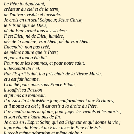
Le Père tout-puissant,
créateur du ciel et de la terre,
de l'univers visible et invisible.
Je crois en un seul Seigneur, Jésus Christ,
le Fils unique de Dieu,
né du Père avant tous les siècles :
Il est Dieu, né de Dieu, lumière,
née de la lumière, vrai Dieu, né du vrai Dieu.
Engendré, non pas créé,
de même nature que le Père;
et par lui tout a été fait.
Pour nous les hommes, et pour notre salut,
il descendit du ciel.
Par l'Esprit Saint, il a pris chair de la Vierge Marie,
et s'est fait homme.
Crucifié pour nous sous Ponce Pilate,
il souffrit sa Passion
et fut mis au tombeau.
Il ressuscita le troisième jour, conformément aux Écritures,
et il monta au ciel ; il est assis à la droite du Père.
Il reviendra dans la gloire, pour juger les vivants et les morts ;
et son règne n'aura pas de fin.
Je crois en l'Esprit Saint, qui est Seigneur et qui donne la vie ;
il procède du Père et du Fils ; avec le Père et le Fils,
il reçoit même adoration et même gloire ;