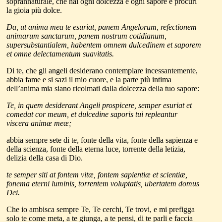
soprannaturale, che hai ogni dolcezza e ogni sapore e procuri
la gioia più dolce.
Da, ut anima mea te esuriat, panem Angelorum, refectionem
animarum sanctarum, panem nostrum cotidianum,
supersubstantialem, habentem omnem dulcedinem et saporem
et omne delectamentum suavitatis.
Di te, che gli angeli desiderano contemplare incessantemente,
abbia fame e si sazi il mio cuore, e la parte più intima
dell’anima mia siano ricolmati dalla dolcezza della tuo sapore:
Te, in quem desiderant Angeli prospicere, semper esuriat et
comedat cor meum, et dulcedine saporis tui repleantur
viscera animæ meæ;
abbia sempre sete di te, fonte della vita, fonte della sapienza e
della scienza, fonte della eterna luce, torrente della letizia,
delizia della casa di Dio.
te semper siti at fontem vitæ, fontem sapientiæ et scientiæ,
fonema eterni luminis, torrentem voluptatis, ubertatem domus
Dei.
Che io ambisca sempre Te, Te cerchi, Te trovi, e mi prefigga
solo te come meta, a te giunga, a te pensi, di te parli e faccia