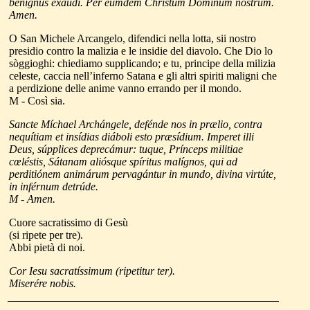
benígnus exáudi. Per eúmdem Christum Dóminum nostrum.
Amen.
O
San Michele Arcangelo, difendici nella lotta, sii nostro
presidio contro la malizia e le insidie del diavolo. Che Dio lo
sòggioghi: chiediamo supplicando; e tu, principe della milizia
celeste, caccia nell’inferno Satana e gli altri spiriti maligni che
a perdizione delle anime vanno errando per il mondo.
M - Così sia.
S
ancte Míchael Archángele, defénde nos in prælio, contra
nequítiam et insídias diáboli esto præsídium. Imperet illi
Deus, súpplices deprecámur: tuque, Prínceps militiae
cœléstis, Sátanam aliósque spíritus malígnos, qui ad
perditiónem animárum pervagántur in mundo, divina virtúte,
in inférnum detrúde.
M - Amen.
Cuore sacratissimo di Gesù
(si ripete per tre).
Abbi pietà di noi.
Cor Iesu sacratíssimum (ripetitur ter).
Miserére nobis.