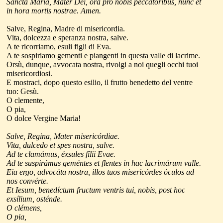
Sancta Maria, Mater Dei, ora pro nobis peccatóribus, nunc et
in hora mortis nostrae. Amen.
Salve, Regina, Madre di misericordia.
Vita, dolcezza e speranza nostra, salve.
A te ricorriamo, esuli figli di Eva.
A te sospiriamo gementi e piangenti in questa valle di lacrime.
Orsù, dunque, avvocata nostra, rivolgi a noi quegli occhi tuoi
misericordiosi.
E mostraci, dopo questo esilio, il frutto benedetto del ventre
tuo: Gesù.
O clemente,
O pia,
O dolce Vergine Maria!
Salve, Regina, Mater misericórdiae.
Vita, dulcedo et spes nostra, salve.
Ad te clamámus, éxsules fílii Evae.
Ad te suspirámus geméntes et flentes in hac lacrimárum valle.
Eia ergo, advocáta nostra, illos tuos misericórdes óculos ad
nos convérte.
Et Iesum, benedíctum fructum ventris tui, nobis, post hoc
exsílium, osténde.
O clémens,
O pia,