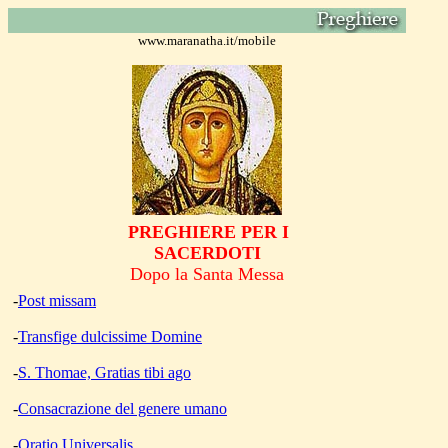
www.maranatha.it/mobile
PREGHIERE PER I
SACERDOTI
Dopo la
Santa Messa
-
Post missam
-
Transfige dulcissime Domine
-
S. Thomae, Gratias tibi ago
-
Consacrazione del genere umano
-
Oratio Universalis