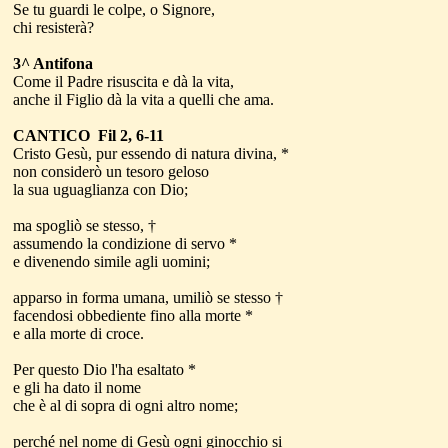
Se tu guardi le colpe, o Signore,
chi resisterà?
3^ Antifona
Come il Padre risuscita e dà la vita,
anche il Figlio dà la vita a quelli che ama.
CANTICO Fil 2, 6-11
Cristo Gesù, pur essendo di natura divina, *
non considerò un tesoro geloso
la sua uguaglianza con Dio;
ma spogliò se stesso, †
assumendo la condizione di servo *
e divenendo simile agli uomini;
apparso in forma umana, umiliò se stesso †
facendosi obbediente fino alla morte *
e alla morte di croce.
Per questo Dio l'ha esaltato *
e gli ha dato il nome
che è al di sopra di ogni altro nome;
perché nel nome di Gesù ogni ginocchio si