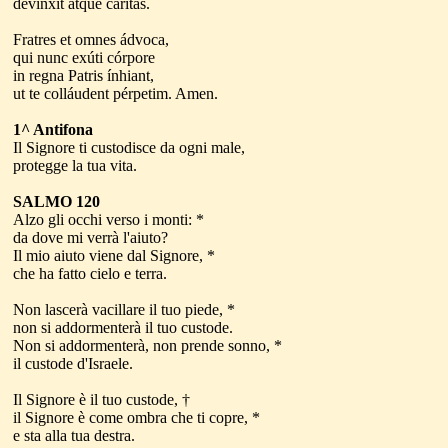
devínxit atque cáritas.
Fratres et omnes ádvoca,
qui nunc exúti córpore
in regna Patris ínhiant,
ut te colláudent pérpetim. Amen.
1^ Antifona
Il Signore ti custodisce da ogni male,
protegge la tua vita.
SALMO 120
Alzo gli occhi verso i monti: *
da dove mi verrà l'aiuto?
Il mio aiuto viene dal Signore, *
che ha fatto cielo e terra.
Non lascerà vacillare il tuo piede, *
non si addormenterà il tuo custode.
Non si addormenterà, non prende sonno, *
il custode d'Israele.
Il Signore è il tuo custode, †
il Signore è come ombra che ti copre, *
e sta alla tua destra.