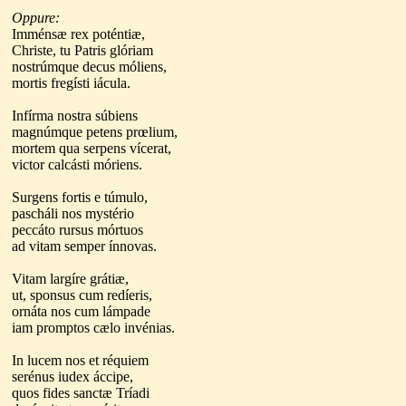
Oppure:
Imménsæ rex poténtiæ,
Christe, tu Patris glóriam
nostrúmque decus móliens,
mortis fregísti iácula.
Infírma nostra súbiens
magnúmque petens prœlium,
mortem qua serpens vícerat,
victor calcásti móriens.
Surgens fortis e túmulo,
pascháli nos mystério
peccáto rursus mórtuos
ad vitam semper ínnovas.
Vitam largíre grátiæ,
ut, sponsus cum redíeris,
ornáta nos cum lámpade
iam promptos cælo invénias.
In lucem nos et réquiem
serénus iudex áccipe,
quos fides sanctæ Tríadi