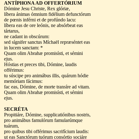
ANTÍPHONA AD OFFERTÓRIUM
Dómine Jesu Christe, Rex glóriæ,
líbera ánimas ómnium fidélium defunctórum
de pœnis inférni et de profúndo lacu:
líbera eas de ore leónis, ne absórbeat eas
tártarus,
ne cadant in obscúrum:
sed sígnifer sanctus Míchaël repræséntet eas
in lucem sanctam: *
Quam olim Abrahæ promisísti, et sémini
ejus.
Hóstias et preces tibi, Dómine, laudis
offérimus:
tu súscipe pro animábus illis, quárum hódie
memóriam fácimus:
fac eas, Dómine, de morte transíre ad vitam.
Quam olim Abrahæ promisísti, et sémini
ejus.
SECRÉTA
Propitiáre, Dómine, supplicatiónibus nostris,
pro animábus famulórum famularúmque
tuárum,
pro quibus tibi offérimus sacrifícium laudis:
ut eas Sanctórum tuórum consórtio sociáre