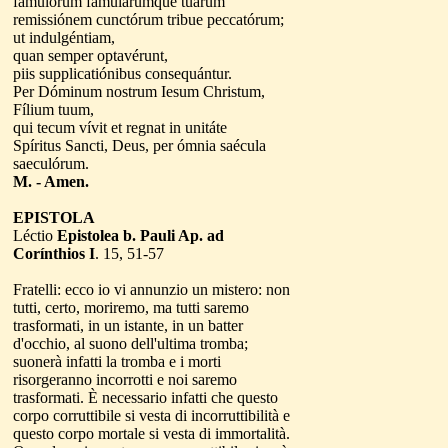
famulórum famularúmque tuárum
remissiónem cunctórum tribue peccatórum;
ut indulgéntiam,
quan semper optavérunt,
piis supplicatiónibus consequántur.
Per Dóminum nostrum Iesum Christum,
Fílium tuum,
qui tecum vívit et regnat in unitáte
Spíritus Sancti, Deus, per ómnia saécula
saeculórum.
M. - Amen.
EPISTOLA
Léctio
Epistolea b. Pauli Ap. ad
Corínthios I
. 15, 51-57
Fratelli: ecco io vi annunzio un mistero: non
tutti, certo, moriremo, ma tutti saremo
trasformati, in un istante, in un batter
d'occhio, al suono dell'ultima tromba;
suonerà infatti la tromba e i morti
risorgeranno incorrotti e noi saremo
trasformati. È necessario infatti che questo
corpo corruttibile si vesta di incorruttibilità e
questo corpo mortale si vesta di immortalità.