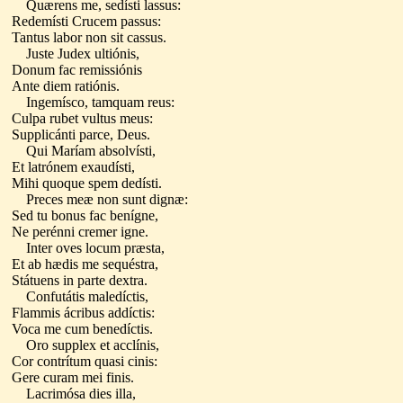
Quærens me, sedísti lassus:
Redemísti Crucem passus:
Tantus labor non sit cassus.
Juste Judex ultiónis,
Donum fac remissiónis
Ante diem ratiónis.
Ingemísco, tamquam reus:
Culpa rubet vultus meus:
Supplicánti parce, Deus.
Qui Maríam absolvísti,
Et latrónem exaudísti,
Mihi quoque spem dedísti.
Preces meæ non sunt dignæ:
Sed tu bonus fac benígne,
Ne perénni cremer igne.
Inter oves locum præsta,
Et ab hædis me sequéstra,
Státuens in parte dextra.
Confutátis maledíctis,
Flammis ácribus addíctis:
Voca me cum benedíctis.
Oro supplex et acclínis,
Cor contrítum quasi cinis:
Gere curam mei finis.
Lacrimósa dies illa,