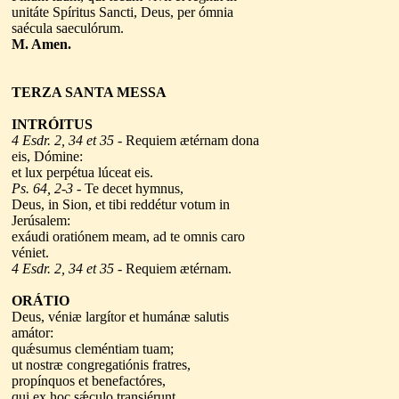
unitáte Spíritus Sancti, Deus, per ómnia
saécula saeculórum.
M. Amen.
TERZA
SANTA MESSA
INTRÓITUS
4 Esdr. 2, 34 et 35
- Requiem ætérnam dona
eis, Dómine:
et lux perpétua lúceat eis.
Ps. 64, 2-3
- Te decet hymnus,
Deus, in Sion, et tibi reddétur votum in
Jerúsalem:
exáudi oratiónem meam, ad te omnis caro
véniet.
4 Esdr. 2, 34 et 35
- Requiem ætérnam.
ORÁTIO
Deus, véniæ largítor et humánæ salutis
amátor:
quǽsumus cleméntiam tuam;
ut nostræ congregatiónis fratres,
propínquos et benefactóres,
qui ex hoc sǽculo transiérunt,