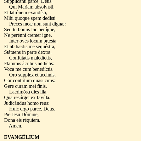
Supplicánti parce, Deus.
Qui Maríam absolvísti,
Et latrónem exaudísti,
Mihi quoque spem dedísti.
Preces meæ non sunt dignæ:
Sed tu bonus fac benígne,
Ne perénni cremer igne.
Inter oves locum præsta,
Et ab hædis me sequéstra,
Státuens in parte dextra.
Confutátis maledíctis,
Flammis ácribus addíctis:
Voca me cum benedíctis.
Oro supplex et acclínis,
Cor contrítum quasi cinis:
Gere curam mei finis.
Lacrimósa dies illa,
Qua resúrget ex favílla.
Judicándus homo reus:
Huic ergo parce, Deus.
Pie Jesu Dómine,
Dona eis réquiem.
Amen.
EVANGÉLIUM