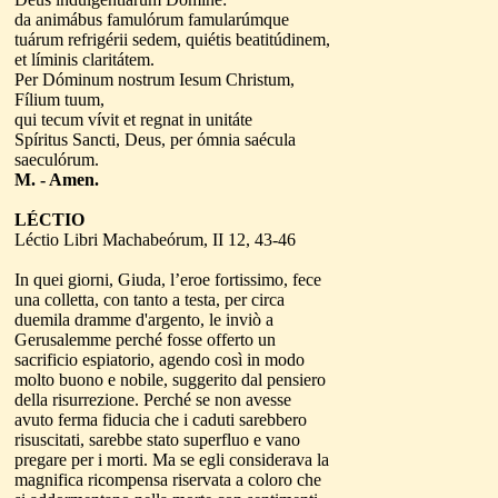
da animábus famulórum famularúmque
tuárum refrigérii sedem, quiétis beatitúdinem,
et líminis claritátem.
Per Dóminum nostrum Iesum Christum,
Fílium tuum,
qui tecum vívit et regnat in unitáte
Spíritus Sancti, Deus, per ómnia saécula
saeculórum.
M. - Amen.
LÉCTIO
Léctio Libri Machabeórum, II 12, 43-46
In quei giorni, Giuda, l’eroe fortissimo, fece
una colletta, con tanto a testa, per circa
duemila dramme d'argento, le inviò a
Gerusalemme perché fosse offerto un
sacrificio espiatorio, agendo così in modo
molto buono e nobile, suggerito dal pensiero
della risurrezione. Perché se non avesse
avuto ferma fiducia che i caduti sarebbero
risuscitati, sarebbe stato superfluo e vano
pregare per i morti. Ma se egli considerava la
magnifica ricompensa riservata a coloro che