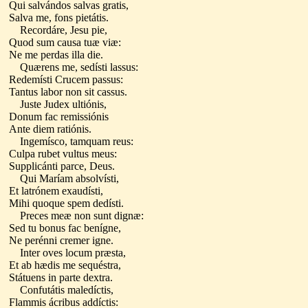
Qui salvándos salvas gratis,
Salva me, fons pietátis.
Recordáre, Jesu pie,
Quod sum causa tuæ viæ:
Ne me perdas illa die.
Quærens me, sedísti lassus:
Redemísti Crucem passus:
Tantus labor non sit cassus.
Juste Judex ultiónis,
Donum fac remissiónis
Ante diem ratiónis.
Ingemísco, tamquam reus:
Culpa rubet vultus meus:
Supplicánti parce, Deus.
Qui Maríam absolvísti,
Et latrónem exaudísti,
Mihi quoque spem dedísti.
Preces meæ non sunt dignæ:
Sed tu bonus fac benígne,
Ne perénni cremer igne.
Inter oves locum præsta,
Et ab hædis me sequéstra,
Státuens in parte dextra.
Confutátis maledíctis,
Flammis ácribus addíctis: