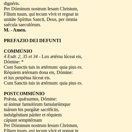
dignéris.
Per Dóminum nostrum Iesum Christum,
Fílium tuum, qui tecum vívit et regnat in
unitáte Spíritus Sancti, Deus, per ómnia
saécula saeculórum.
M. - Amen.
PREFAZIO DEI DEFUNTI
COMMÚNIO
4 Esdr. 2, 35 et 34
- Lux ætérna lúceat eis,
Dómine: *
Cum Sanctis tuis in ætérnum: quia pius es.
Réquiem ætérnam dona eis, Dómine:
et lux perpétua lúceat eis.
Cum Sanctis tuis in ætérnum: quia pius es.
POSTCOMMÚNIO
Prǽsta, quǽsumus, Dómine:
ut ánimæ famulórum famularúmque
tuárum his purgátæ sacrifíciis,
indulgéntiam páriter et réquiem
cápiant sempitérnam
Per Dóminum nostrum Iesum Christum,
Fílium tuum, qui tecum vívit et regnat in