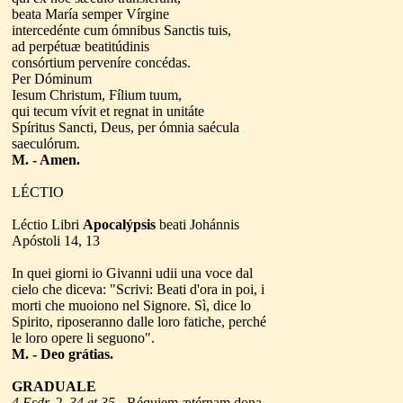
beata María semper Vírgine
intercedénte cum ómnibus Sanctis tuis,
ad perpétuæ beatitúdinis
consórtium perveníre concédas.
Per Dóminum
Iesum Christum, Fílium tuum,
qui tecum vívit et regnat in unitáte
Spíritus Sancti, Deus, per ómnia saécula
saeculórum.
M. - Amen.
LÉCTIO
Léctio Libri
Apocalýpsis
beati Johánnis
Apóstoli 14, 13
In quei giorni io Givanni udii una voce dal
cielo che diceva: "Scrivi: Beati d'ora in poi, i
morti che muoiono nel Signore. Sì, dice lo
Spirito, riposeranno dalle loro fatiche, perché
le loro opere li seguono".
M. - Deo grátias.
GRADUALE
4 Esdr. 2, 34 et 35
- Réquiem ætérnam dona