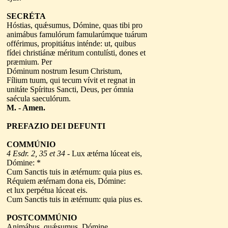
SECRÉTA
Hóstias, quǽsumus, Dómine, quas tibi pro
animábus famulórum famularúmque tuárum
offérimus, propitiátus inténde: ut, quibus
fídei christiánæ méritum contulísti, dones et
præmium. Per
Dóminum nostrum Iesum Christum,
Fílium tuum, qui tecum vívit et regnat in
unitáte Spíritus Sancti, Deus, per ómnia
saécula saeculórum.
M. - Amen.
PREFAZIO DEI DEFUNTI
COMMÚNIO
4 Esdr. 2, 35 et 34
- Lux ætérna lúceat eis,
Dómine: *
Cum Sanctis tuis in ætérnum: quia pius es.
Réquiem ætérnam dona eis, Dómine:
et lux perpétua lúceat eis.
Cum Sanctis tuis in ætérnum: quia pius es.
POSTCOMMÚNIO
Animábus, quǽsumus, Dómine,