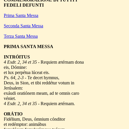
FEDELI DEFUNTI
Prima Santa Messa
Seconda Santa Messa
Terza Santa Messa
PRIMA
SANTA MESSA
INTRÓITUS
4 Esdr. 2, 34 et 35
- Requiem ætérnam dona
eis, Dómine:
et lux perpétua lúceat eis.
Ps. 64, 2-3
- Te decet hymnus,
Deus, in Sion, et tibi reddétur votum in
Jerúsalem:
exáudi oratiónem meam, ad te omnis caro
véniet.
4 Esdr. 2, 34 et 35
- Requiem ætérnam.
ORÁTIO
Fidélium, Deus, ómnium cónditor
et redémptor: animábus