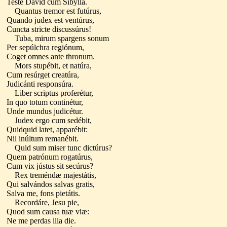
Teste David cum Sibýlla.
Quantus tremor est futúrus,
Quando judex est ventúrus,
Cuncta stricte discussúrus!
Tuba, mirum spargens sonum
Per sepúlchra regiónum,
Coget omnes ante thronum.
Mors stupébit, et natúra,
Cum resúrget creatúra,
Judicánti responsúra.
Liber scriptus proferétur,
In quo totum continétur,
Unde mundus judicétur.
Judex ergo cum sedébit,
Quidquid latet, apparébit:
Nil inúltum remanébit.
Quid sum miser tunc dictúrus?
Quem patrónum rogatúrus,
Cum vix jústus sit secúrus?
Rex treméndæ majestátis,
Qui salvándos salvas gratis,
Salva me, fons pietátis.
Recordáre, Jesu pie,
Quod sum causa tuæ viæ:
Ne me perdas illa die.