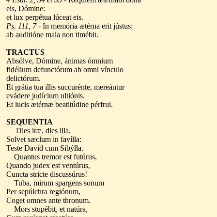
eis, Dómine:
et lux perpétua lúceat eis.
Ps. 111, 7
- In memória ætérna erit jústus:
ab auditióne mala non timébit.
TRACTUS
Absólve, Dómine, ánimas ómnium
fidélium defunctórum ab omni vínculo
delictórum.
Et grátia tua illis succurénte, mereántur
evádere judícium ultiónis.
Et lucis ætérnæ beatitúdine pérfrui.
SEQUENTIA
Dies iræ, dies illa,
Solvet sæclum in favílla:
Teste David cum Sibýlla.
Quantus tremor est futúrus,
Quando judex est ventúrus,
Cuncta stricte discussúrus!
Tuba, mirum spargens sonum
Per sepúlchra regiónum,
Coget omnes ante thronum.
Mors stupébit, et natúra,