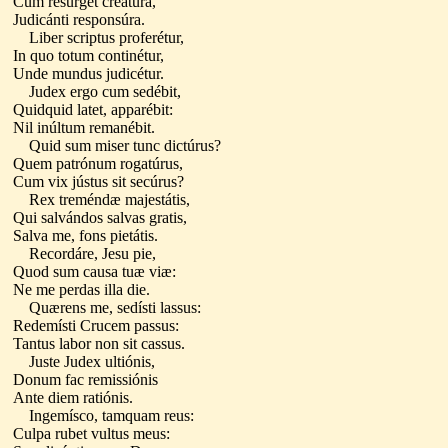
Cum resúrget creatúra,
Judicánti responsúra.
Liber scriptus proferétur,
In quo totum continétur,
Unde mundus judicétur.
Judex ergo cum sedébit,
Quidquid latet, apparébit:
Nil inúltum remanébit.
Quid sum miser tunc dictúrus?
Quem patrónum rogatúrus,
Cum vix jústus sit secúrus?
Rex treméndæ majestátis,
Qui salvándos salvas gratis,
Salva me, fons pietátis.
Recordáre, Jesu pie,
Quod sum causa tuæ viæ:
Ne me perdas illa die.
Quærens me, sedísti lassus:
Redemísti Crucem passus:
Tantus labor non sit cassus.
Juste Judex ultiónis,
Donum fac remissiónis
Ante diem ratiónis.
Ingemísco, tamquam reus:
Culpa rubet vultus meus: