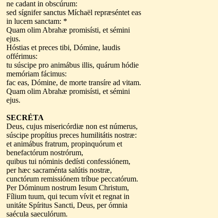
ne cadant in obscúrum:
sed sígnifer sanctus Míchaël repræséntet eas
in lucem sanctam: *
Quam olim Abrahæ promisísti, et sémini
ejus.
Hóstias et preces tibi, Dómine, laudis
offérimus:
tu súscipe pro animábus illis, quárum hódie
memóriam fácimus:
fac eas, Dómine, de morte transíre ad vitam.
Quam olim Abrahæ promisísti, et sémini
ejus.
SECRÉTA
Deus, cujus misericórdiæ non est númerus,
súscipe propítius preces humilitátis nostræ:
et animábus fratrum, propinquórum et
benefactórum nostrórum,
quibus tui nóminis dedísti confessiónem,
per hæc sacraménta salútis nostræ,
cunctórum remissiónem tríbue peccatórum.
Per Dóminum nostrum Iesum Christum,
Fílium tuum, qui tecum vívit et regnat in
unitáte Spíritus Sancti, Deus, per ómnia
saécula saeculórum.