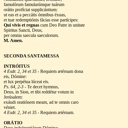
famulórum famularúmque tuárum
orátio profíciat supplicántium:
ut eas et a peccátis ómnibus éxuas,
et tuæ redemptiónis fácias esse partícipes:
Qui vivis et regnas
cum Deo Patre in unitate
Spiritus Sancti, Deus,
per omnia saecula saeculorum.
M. Amen.
SECONDA
SANTAMESSA
INTRÓITUS
4 Esdr. 2, 34 et 35
- Requiem ætérnam dona
eis, Dómine:
et lux perpétua lúceat eis.
Ps. 64, 2-3
- Te decet hymnus,
Deus, in Sion, et tibi reddétur votum in
Jerúsalem:
exáudi oratiónem meam, ad te omnis caro
véniet.
4 Esdr. 2, 34 et 35
- Requiem ætérnam.
ORÁTIO
Deus indulgentiárum Dómine: