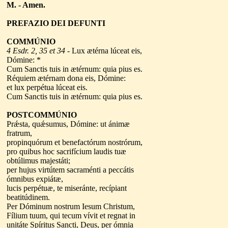
M. - Amen.
PREFAZIO DEI DEFUNTI
COMMÚNIO
4 Esdr. 2, 35 et 34
- Lux ætérna lúceat eis,
Dómine: *
Cum Sanctis tuis in ætérnum: quia pius es.
Réquiem ætérnam dona eis, Dómine:
et lux perpétua lúceat eis.
Cum Sanctis tuis in ætérnum: quia pius es.
POSTCOMMÚNIO
Prǽsta, quǽsumus, Dómine: ut ánimæ
fratrum,
propinquórum et benefactórum nostrórum,
pro quibus hoc sacrifícium laudis tuæ
obtúlimus majestáti;
per hujus virtútem sacraménti a peccátis
ómnibus expiátæ,
lucis perpétuæ, te miseránte, recípiant
beatitúdinem.
Per Dóminum nostrum Iesum Christum,
Fílium tuum, qui tecum vívit et regnat in
unitáte Spíritus Sancti, Deus, per ómnia