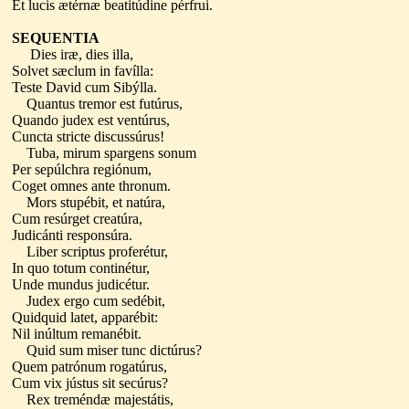
Et lucis ætérnæ beatitúdine pérfrui.
SEQUENTIA
Dies iræ, dies illa,
Solvet sæclum in favílla:
Teste David cum Sibýlla.
Quantus tremor est futúrus,
Quando judex est ventúrus,
Cuncta stricte discussúrus!
Tuba, mirum spargens sonum
Per sepúlchra regiónum,
Coget omnes ante thronum.
Mors stupébit, et natúra,
Cum resúrget creatúra,
Judicánti responsúra.
Liber scriptus proferétur,
In quo totum continétur,
Unde mundus judicétur.
Judex ergo cum sedébit,
Quidquid latet, apparébit:
Nil inúltum remanébit.
Quid sum miser tunc dictúrus?
Quem patrónum rogatúrus,
Cum vix jústus sit secúrus?
Rex treméndæ majestátis,