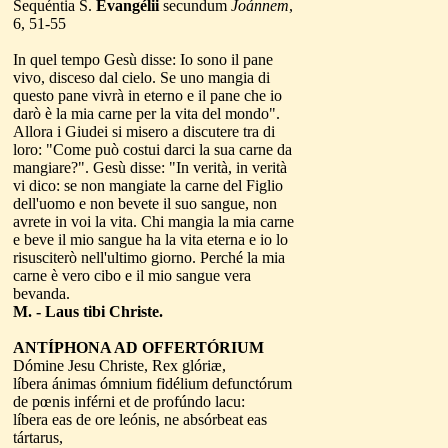
Sequéntia S.
Evangélii
secundum
Joánnem
,
6, 51-55
In quel tempo Gesù disse: Io sono il pane
vivo, disceso dal cielo. Se uno mangia di
questo pane vivrà in eterno e il pane che io
darò è la mia carne per la vita del mondo".
Allora i Giudei si misero a discutere tra di
loro: "Come può costui darci la sua carne da
mangiare?". Gesù disse: "In verità, in verità
vi dico: se non mangiate la carne del Figlio
dell'uomo e non bevete il suo sangue, non
avrete in voi la vita. Chi mangia la mia carne
e beve il mio sangue ha la vita eterna e io lo
risusciterò nell'ultimo giorno. Perché la mia
carne è vero cibo e il mio sangue vera
bevanda.
M. - Laus tibi Christe.
ANTÍPHONA AD OFFERTÓRIUM
Dómine Jesu Christe, Rex glóriæ,
líbera ánimas ómnium fidélium defunctórum
de pœnis inférni et de profúndo lacu:
líbera eas de ore leónis, ne absórbeat eas
tártarus,