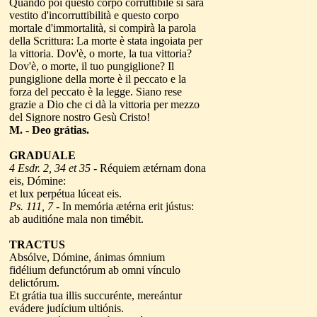
Quando poi questo corpo corruttibile si sarà
vestito d'incorruttibilità e questo corpo
mortale d'immortalità, si compirà la parola
della Scrittura: La morte è stata ingoiata per
la vittoria. Dov'è, o morte, la tua vittoria?
Dov'è, o morte, il tuo pungiglione? Il
pungiglione della morte è il peccato e la
forza del peccato è la legge. Siano rese
grazie a Dio che ci dà la vittoria per mezzo
del Signore nostro Gesù Cristo!
M. - Deo grátias.
GRADUALE
4 Esdr. 2, 34 et 35
- Réquiem ætérnam dona
eis, Dómine:
et lux perpétua lúceat eis.
Ps. 111, 7
- In memória ætérna erit jústus:
ab auditióne mala non timébit.
TRACTUS
Absólve, Dómine, ánimas ómnium
fidélium defunctórum ab omni vínculo
delictórum.
Et grátia tua illis succurénte, mereántur
evádere judícium ultiónis.