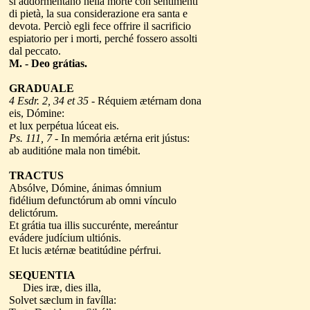
si addormentano nella morte con sentimenti
di pietà, la sua considerazione era santa e
devota. Perciò egli fece offrire il sacrificio
espiatorio per i morti, perché fossero assolti
dal peccato.
M. - Deo grátias.
GRADUALE
4 Esdr. 2, 34 et 35
- Réquiem ætérnam dona
eis, Dómine:
et lux perpétua lúceat eis.
Ps. 111, 7
- In memória ætérna erit jústus:
ab auditióne mala non timébit.
TRACTUS
Absólve, Dómine, ánimas ómnium
fidélium defunctórum ab omni vínculo
delictórum.
Et grátia tua illis succurénte, mereántur
evádere judícium ultiónis.
Et lucis ætérnæ beatitúdine pérfrui.
SEQUENTIA
Dies iræ, dies illa,
Solvet sæclum in favílla: