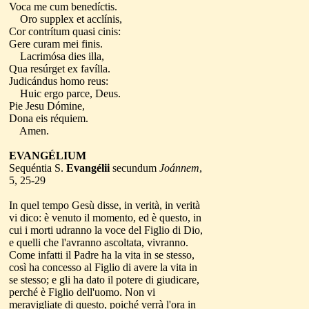
Voca me cum benedíctis.
Oro supplex et acclínis,
Cor contrítum quasi cinis:
Gere curam mei finis.
Lacrimósa dies illa,
Qua resúrget ex favílla.
Judicándus homo reus:
Huic ergo parce, Deus.
Pie Jesu Dómine,
Dona eis réquiem.
Amen.
EVANGÉLIUM
Sequéntia S.
Evangélii
secundum
Joánnem
,
5, 25-29
In quel tempo Gesù disse, in verità, in verità
vi dico: è venuto il momento, ed è questo, in
cui i morti udranno la voce del Figlio di Dio,
e quelli che l'avranno ascoltata, vivranno.
Come infatti il Padre ha la vita in se stesso,
così ha concesso al Figlio di avere la vita in
se stesso; e gli ha dato il potere di giudicare,
perché è Figlio dell'uomo. Non vi
meravigliate di questo, poiché verrà l'ora in