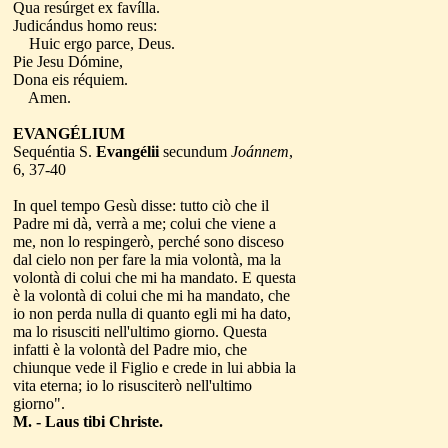
Qua resúrget ex favílla.
Judicándus homo reus:
Huic ergo parce, Deus.
Pie Jesu Dómine,
Dona eis réquiem.
Amen.
EVANGÉLIUM
Sequéntia S.
Evangélii
secundum
Joánnem
,
6, 37-40
In quel tempo Gesù disse: tutto ciò che il
Padre mi dà, verrà a me; colui che viene a
me, non lo respingerò, perché sono disceso
dal cielo non per fare la mia volontà, ma la
volontà di colui che mi ha mandato. E questa
è la volontà di colui che mi ha mandato, che
io non perda nulla di quanto egli mi ha dato,
ma lo risusciti nell'ultimo giorno. Questa
infatti è la volontà del Padre mio, che
chiunque vede il Figlio e crede in lui abbia la
vita eterna; io lo risusciterò nell'ultimo
giorno".
M. - Laus tibi Christe.