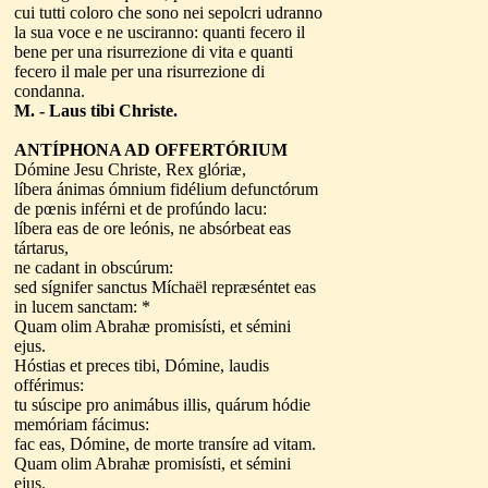
cui tutti coloro che sono nei sepolcri udranno
la sua voce e ne usciranno: quanti fecero il
bene per una risurrezione di vita e quanti
fecero il male per una risurrezione di
condanna.
M. - Laus tibi Christe.
ANTÍPHONA AD OFFERTÓRIUM
Dómine Jesu Christe, Rex glóriæ,
líbera ánimas ómnium fidélium defunctórum
de pœnis inférni et de profúndo lacu:
líbera eas de ore leónis, ne absórbeat eas
tártarus,
ne cadant in obscúrum:
sed sígnifer sanctus Míchaël repræséntet eas
in lucem sanctam: *
Quam olim Abrahæ promisísti, et sémini
ejus.
Hóstias et preces tibi, Dómine, laudis
offérimus:
tu súscipe pro animábus illis, quárum hódie
memóriam fácimus:
fac eas, Dómine, de morte transíre ad vitam.
Quam olim Abrahæ promisísti, et sémini
ejus.