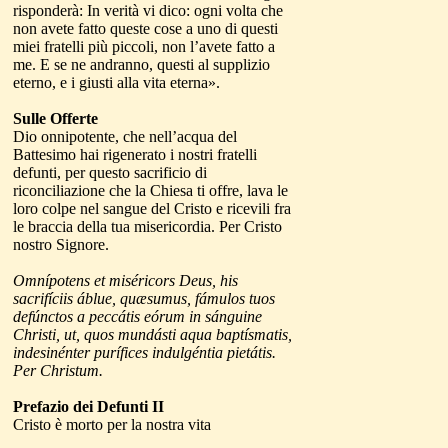
risponderà: In verità vi dico: ogni volta che
non avete fatto queste cose a uno di questi
miei fratelli più piccoli, non l’avete fatto a
me. E se ne andranno, questi al supplizio
eterno, e i giusti alla vita eterna».
Sulle Offerte
Dio onnipotente, che nell’acqua del
Battesimo hai rigenerato i nostri fratelli
defunti, per questo sacrificio di
riconciliazione che la Chiesa ti offre, lava le
loro colpe nel sangue del Cristo e ricevili fra
le braccia della tua misericordia. Per Cristo
nostro Signore.
Omnípotens et miséricors Deus, his
sacrifíciis áblue, quæsumus, fámulos tuos
defúnctos a peccátis eórum in sánguine
Christi, ut, quos mundásti aqua baptísmatis,
indesinénter purífices indulgéntia pietátis.
Per Christum.
Prefazio dei Defunti II
Cristo è morto per la nostra vita