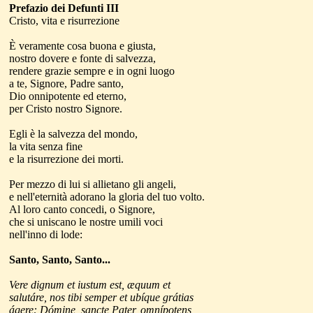
Prefazio dei Defunti III
Cristo, vita e risurrezione
È veramente cosa buona e giusta,
nostro dovere e fonte di salvezza,
rendere grazie sempre e in ogni luogo
a te, Signore, Padre santo,
Dio onnipotente ed eterno,
per Cristo nostro Signore.
Egli è la salvezza del mondo,
la vita senza fine
e la risurrezione dei morti.
Per mezzo di lui si allietano gli angeli,
e nell'eternità adorano la gloria del tuo volto.
Al loro canto concedi, o Signore,
che si uniscano le nostre umili voci
nell'inno di lode:
Santo, Santo, Santo...
Vere dignum et iustum est, æquum et
salutáre, nos tibi semper et ubíque grátias
ágere: Dómine, sancte Pater, omnípotens