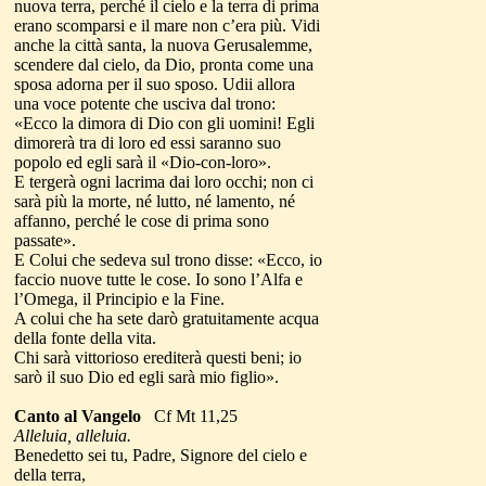
nuova terra, perché il cielo e la terra di prima
erano scomparsi e il mare non c’era più. Vidi
anche la città santa, la nuova Gerusalemme,
scendere dal cielo, da Dio, pronta come una
sposa adorna per il suo sposo. Udii allora
una voce potente che usciva dal trono:
«Ecco la dimora di Dio con gli uomini! Egli
dimorerà tra di loro ed essi saranno suo
popolo ed egli sarà il «Dio-con-loro».
E tergerà ogni lacrima dai loro occhi; non ci
sarà più la morte, né lutto, né lamento, né
affanno, perché le cose di prima sono
passate».
E Colui che sedeva sul trono disse: «Ecco, io
faccio nuove tutte le cose. Io sono l’Alfa e
l’Omega, il Principio e la Fine.
A colui che ha sete darò gratuitamente acqua
della fonte della vita.
Chi sarà vittorioso erediterà questi beni; io
sarò il suo Dio ed egli sarà mio figlio».
Canto al Vangelo
Cf Mt 11,25
Alleluia, alleluia.
Benedetto sei tu, Padre, Signore del cielo e
della terra,