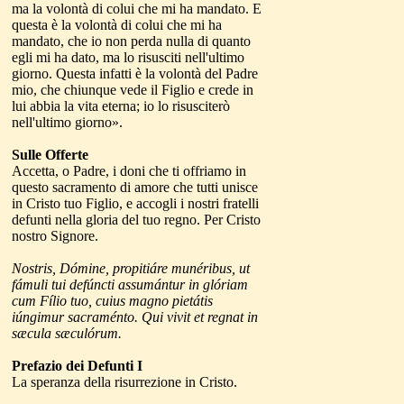
ma la volontà di colui che mi ha mandato. E
questa è la volontà di colui che mi ha
mandato, che io non perda nulla di quanto
egli mi ha dato, ma lo risusciti nell'ultimo
giorno. Questa infatti è la volontà del Padre
mio, che chiunque vede il Figlio e crede in
lui abbia la vita eterna; io lo risusciterò
nell'ultimo giorno».
Sulle Offerte
Accetta, o Padre, i doni che ti offriamo in
questo sacramento di amore che tutti unisce
in Cristo tuo Figlio, e accogli i nostri fratelli
defunti nella gloria del tuo regno. Per Cristo
nostro Signore.
Nostris, Dómine, propitiáre munéribus, ut
fámuli tui defúncti assumántur in glóriam
cum Fílio tuo, cuius magno pietátis
iúngimur sacraménto. Qui vivit et regnat in
sæcula sæculórum.
Prefazio dei Defunti I
La speranza della risurrezione in Cristo.