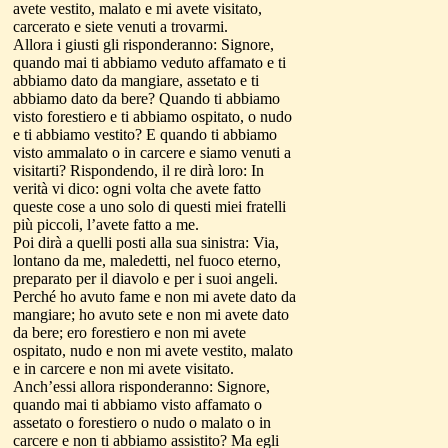
avete vestito, malato e mi avete visitato,
carcerato e siete venuti a trovarmi.
Allora i giusti gli risponderanno: Signore,
quando mai ti abbiamo veduto affamato e ti
abbiamo dato da mangiare, assetato e ti
abbiamo dato da bere? Quando ti abbiamo
visto forestiero e ti abbiamo ospitato, o nudo
e ti abbiamo vestito? E quando ti abbiamo
visto ammalato o in carcere e siamo venuti a
visitarti? Rispondendo, il re dirà loro: In
verità vi dico: ogni volta che avete fatto
queste cose a uno solo di questi miei fratelli
più piccoli, l’avete fatto a me.
Poi dirà a quelli posti alla sua sinistra: Via,
lontano da me, maledetti, nel fuoco eterno,
preparato per il diavolo e per i suoi angeli.
Perché ho avuto fame e non mi avete dato da
mangiare; ho avuto sete e non mi avete dato
da bere; ero forestiero e non mi avete
ospitato, nudo e non mi avete vestito, malato
e in carcere e non mi avete visitato.
Anch’essi allora risponderanno: Signore,
quando mai ti abbiamo visto affamato o
assetato o forestiero o nudo o malato o in
carcere e non ti abbiamo assistito? Ma egli