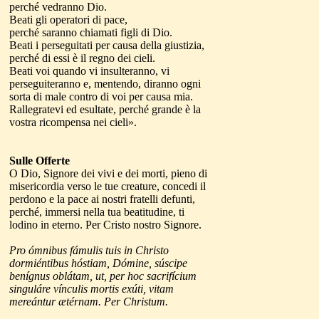
perché vedranno Dio.
Beati gli operatori di pace,
perché saranno chiamati figli di Dio.
Beati i perseguitati per causa della giustizia,
perché di essi è il regno dei cieli.
Beati voi quando vi insulteranno, vi
perseguiteranno e, mentendo, diranno ogni
sorta di male contro di voi per causa mia.
Rallegratevi ed esultate, perché grande è la
vostra ricompensa nei cieli».
Sulle Offerte
O Dio, Signore dei vivi e dei morti, pieno di
misericordia verso le tue creature, concedi il
perdono e la pace ai nostri fratelli defunti,
perché, immersi nella tua beatitudine, ti
lodino in eterno. Per Cristo nostro Signore.
Pro ómnibus fámulis tuis in Christo
dormiéntibus hóstiam, Dómine, súscipe
benígnus oblátam, ut, per hoc sacrifícium
singuláre vínculis mortis exúti, vitam
mereántur ætérnam. Per Christum.