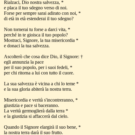
Rialzaci, Dio nostra salvezza, *
e placa il tuo sdegno verso di noi.
Forse per sempre sarai adirato con noi, *
di età in età estenderai il tuo sdegno?
Non tornerai tu forse a darci vita, *
perché in te gioisca il tuo popolo?
Mostraci, Signore, la tua misericordia *
e donaci la tua salvezza.
Ascolterò che cosa dice Dio, il Signore: †
egli annunzia la pace
per il suo popolo, per i suoi fedeli, *
per chi ritorna a lui con tutto il cuore.
La sua salvezza è vicina a chi lo teme *
e la sua gloria abiterà la nostra terra.
Misericordia e verità s'incontreranno, *
giustizia e pace si baceranno.
La verità germoglierà dalla terra *
e la giustizia si affaccerà dal cielo.
Quando il Signore elargirà il suo bene, *
la nostra terra darà il suo frutto.