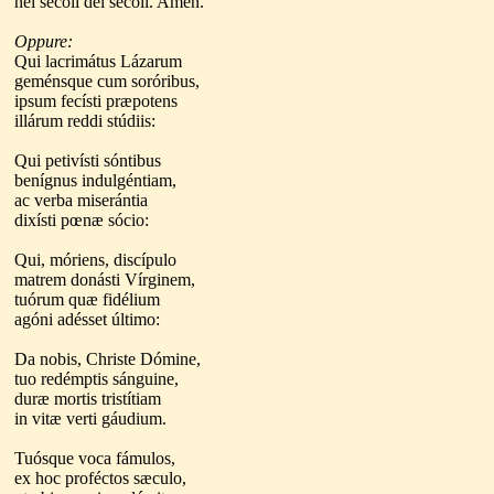
nei secoli dei secoli. Amen.
Oppure:
Qui lacrimátus Lázarum
geménsque cum soróribus,
ipsum fecísti præpotens
illárum reddi stúdiis:
Qui petivísti sóntibus
benígnus indulgéntiam,
ac verba miserántia
dixísti pœnæ sócio:
Qui, móriens, discípulo
matrem donásti Vírginem,
tuórum quæ fidélium
agóni adésset último:
Da nobis, Christe Dómine,
tuo redémptis sánguine,
duræ mortis tristítiam
in vitæ verti gáudium.
Tuósque voca fámulos,
ex hoc proféctos sæculo,