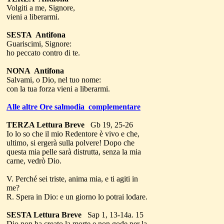
Volgiti a me, Signore,
vieni a liberarmi.
SESTA Antifona
Guariscimi, Signore:
ho peccato contro di te.
NONA Antifona
Salvami, o Dio, nel tuo nome:
con la tua forza vieni a liberarmi.
Alle altre Ore salmodia complementare
TERZA Lettura Breve
Gb 19, 25-26
Io lo so che il mio Redentore è vivo e che,
ultimo, si ergerà sulla polvere! Dopo che
questa mia pelle sarà distrutta, senza la mia
carne, vedrò Dio.
V. Perché sei triste, anima mia, e ti agiti in
me?
R. Spera in Dio: e un giorno lo potrai lodare.
SESTA Lettura Breve
Sap 1, 13-14a. 15
Dio non ha creato la morte e non gode per la