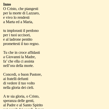
Inno
O Cristo, che piangesti
per la morte di Lazzaro,
e vivo lo rendesti
a Marta ed a Maria,
tu implorasti il perdono
per i tuoi uccisori,
e al ladrone pentito
promettesti il tuo regno.
Tu che in croce affidasti
a Giovanni la Madre,
fa’ che ella ci assista
nell’ora della morte.
Concedi, o buon Pastore,
ai fratelli defunti
di vedere il tuo volto
nella gloria dei cieli.
A te sia gloria, o Cristo,
speranza delle genti,
al Padre e al Santo Spirito