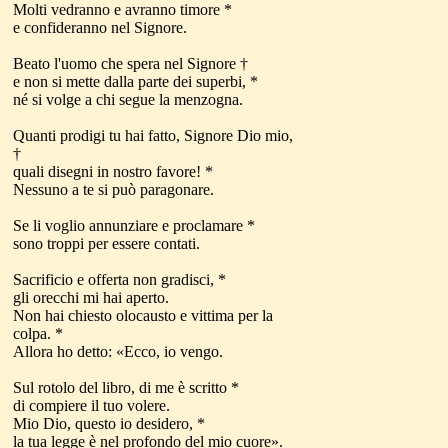
Molti vedranno e avranno timore *
e confideranno nel Signore.
Beato l'uomo che spera nel Signore †
e non si mette dalla parte dei superbi, *
né si volge a chi segue la menzogna.
Quanti prodigi tu hai fatto, Signore Dio mio,
†
quali disegni in nostro favore! *
Nessuno a te si può paragonare.
Se li voglio annunziare e proclamare *
sono troppi per essere contati.
Sacrificio e offerta non gradisci, *
gli orecchi mi hai aperto.
Non hai chiesto olocausto e vittima per la
colpa. *
Allora ho detto: «Ecco, io vengo.
Sul rotolo del libro, di me è scritto *
di compiere il tuo volere.
Mio Dio, questo io desidero, *
la tua legge è nel profondo del mio cuore».