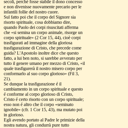
secoli, perché fosse stabile il dono concesso
e non divenisse nuovamente precario per le
infantili follie del nostro cuore.
Sul fatto poi che il corpo del Signore sia
risorto spirituale, cosa dobbiamo dire,
quando Paolo dei corpi risuscitati afferma
che «si semina un corpo animale, risorge un
corpo spirituale» (2 Cor 15, 44), cioè corpi
trasfigurati ad immagine della gloriosa
trasfigurazione di Cristo, che precede come
guida? L'Apostolo inoltre dice che questo
fatto, a lui ben noto, si sarebbe avverato per
tutto il genere umano per mezzo di Cristo, «il
quale trasfigurerà il nostro misero corpo per
conformarlo al suo corpo glorioso» (Fil 3,
21).
Se dunque la trasfigurazione é il
cambiamento in un corpo spirituale e questo
é conforme al corpo glorioso di Cristo,
Cristo é certo risorto con un corpo spirituale;
esso non é altro che il corpo «seminato
ignobile» (cfr. 1 Cor 15, 43), ma mutato poi
in glorioso.
Egli avendo portato al Padre le primizie della
nostra natura, gli condurrà pure tutto