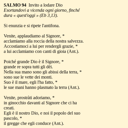
SALMO 94
Invito a lodare Dio
Esortandovi a vicenda ogni giorno, finché
dura « quest'oggi » (Eb 3,13).
Si enunzia e si ripete l'antifona.
Venite, applaudiamo al Signore, *
acclamiamo alla roccia della nostra salvezza.
Accostiamoci a lui per rendergli grazie, *
a lui acclamiamo con canti di gioia (Ant.).
Poiché grande Dio è il Signore, *
grande re sopra tutti gli dèi.
Nella sua mano sono gli abissi della terra, *
sono sue le vette dei monti.
Suo è il mare, egli l'ha fatto, *
le sue mani hanno plasmato la terra (Ant.).
Venite, prostràti adoriamo, *
in ginocchio davanti al Signore che ci ha
creati.
Egli è il nostro Dio, e noi il popolo del suo
pascolo, *
il gregge che egli conduce (Ant.).