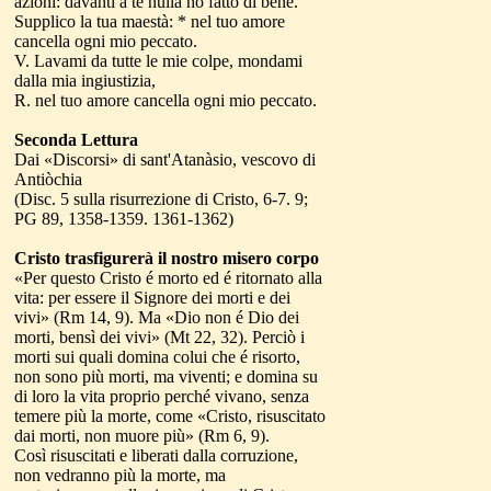
azioni: davanti a te nulla ho fatto di bene.
Supplico la tua maestà: * nel tuo amore
cancella ogni mio peccato.
V. Lavami da tutte le mie colpe, mondami
dalla mia ingiustizia,
R. nel tuo amore cancella ogni mio peccato.
Seconda Lettura
Dai «Discorsi» di sant'Atanàsio, vescovo di
Antiòchia
(Disc. 5 sulla risurrezione di Cristo, 6-7. 9;
PG 89, 1358-1359. 1361-1362)
Cristo trasfigurerà il nostro misero corpo
«Per questo Cristo é morto ed é ritornato alla
vita: per essere il Signore dei morti e dei
vivi» (Rm 14, 9). Ma «Dio non é Dio dei
morti, bensì dei vivi» (Mt 22, 32). Perciò i
morti sui quali domina colui che é risorto,
non sono più morti, ma viventi; e domina su
di loro la vita proprio perché vivano, senza
temere più la morte, come «Cristo, risuscitato
dai morti, non muore più» (Rm 6, 9).
Così risuscitati e liberati dalla corruzione,
non vedranno più la morte, ma