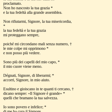
proclamato.
Non ho nascosto la tua grazia *
e la tua fedeltà alla grande assemblea.
Non rifiutarmi, Signore, la tua misericordia,
*
la tua fedeltà e la tua grazia
mi proteggano sempre,
poiché mi circondano mali senza numero, †
le mie colpe mi opprimono *
e non posso più vedere.
Sono più dei capelli del mio capo, *
il mio cuore viene meno.
Dégnati, Signore, di liberarmi; *
accorri, Signore, in mio aiuto.
Esultino e gioiscano in te quanti ti cercano, †
dicano sempre: «Il Signore è grande» *
quelli che bramano la tua salvezza.
Io sono povero e infelice; *
di me ha cura il Signore.