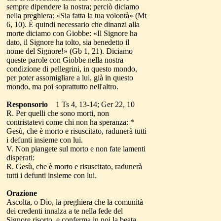
sempre dipendere la nostra; perciò diciamo
nella preghiera: «Sia fatta la tua volontà» (Mt
6, 10). È quindi necessario che dinanzi alla
morte diciamo con Giobbe: «Il Signore ha
dato, il Signore ha tolto, sia benedetto il
nome del Signore!» (Gb 1, 21). Diciamo
queste parole con Giobbe nella nostra
condizione di pellegrini, in questo mondo,
per poter assomigliare a lui, già in questo
mondo, ma poi soprattutto nell'altro.
Responsorio
1 Ts 4, 13-14; Ger 22, 10
R. Per quelli che sono morti, non
contristatevi come chi non ha speranza: *
Gesù, che è morto e risuscitato, radunerà tutti
i defunti insieme con lui.
V. Non piangete sul morto e non fate lamenti
disperati:
R. Gesù, che è morto e risuscitato, radunerà
tutti i defunti insieme con lui.
Orazione
Ascolta, o Dio, la preghiera che la comunità
dei credenti innalza a te nella fede del
Signore risorto, e conferma in noi la beata