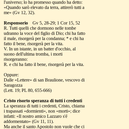
l'universo; lo ha promesso quando ha detto:
«Quando sarò elevato da terra, attirerò tutti a
me» (Gv 12, 32).
Responsorio
Gv 5, 28-29; 1 Cor 15, 52
R. Tutti quelli che dormono nelle tombe
udranno la voce del figlio di Dio; chi ha fatto
il male, risorgerà per la condanna; * e chi ha
fatto il bene, risorgerà per la vita.
V. In un istante, in un batter d'occhio, al
suono dell'ultima tromba, i morti
risorgeranno:
R. e chi ha fatto il bene, risorgerà per la vita.
Oppure:
Dalle «Lettere» di san Braulione, vescovo di
Saragozza
(Lett. 19; PL 80, 655-666)
Cristo risorto speranza di tutti i credenti
La speranza di tutti i credenti, Cristo, chiama
i trapassati «dormienti», non «morti»; dice
infatti: «Il nostro amico Lazzaro s'é
addormentato» (Gv 11, 11).
Ma anche il santo Apostolo non vuole che ci