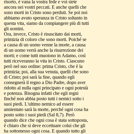
risorto, è vana la vostra fede e voi siete
ancora nei vostri peccati. E anche quelli che
sono morti in Cristo sono perduti. Se poi noi
abbiamo avuto speranza in Cristo soltanto in
questa vita, siamo da compiangere più di tutti
gli uomini.
Ora, invece, Cristo è risuscitato dai morti,
primizia di coloro che sono morti. Poiché se
a causa di un uomo venne la morte, a causa
di un uomo verrà anche la risurrezione dei
morti; e come tutti muoiono in Adamo, così
tutti riceveranno la vita in Cristo. Ciascuno
però nel suo ordine: prima Cristo, che è la
primizia; poi, alla sua venuta, quelli che sono
di Cristo; poi sarà la fine, quando egli
consegnerà il regno a Dio Padre, dopo aver
ridotto al nulla ogni principato e ogni potestà
e potenza. Bisogna infatti che egli regni
finché non abbia posto tutti i nemici sotto i
suoi piedi. L'ultimo nemico ad essere
annientato sarà la morte, perché ogni cosa ha
posto sotto i suoi piedi (Sal 8,7). Però
quando dice che ogni cosa è stata sottoposta,
è chiaro che si deve eccettuare colui che gli
ha sottomesso ogni cosa. E quando tutto gli