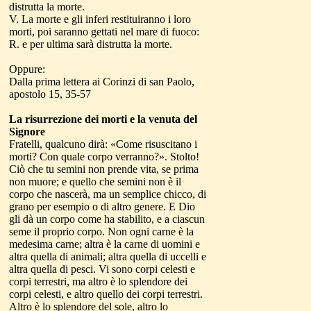
distrutta la morte.
V. La morte e gli inferi restituiranno i loro
morti, poi saranno gettati nel mare di fuoco:
R. e per ultima sarà distrutta la morte.
Oppure:
Dalla prima lettera ai Corinzi di san Paolo,
apostolo 15, 35-57
La risurrezione dei morti e la venuta del
Signore
Fratelli, qualcuno dirà: «Come risuscitano i
morti? Con quale corpo verranno?». Stolto!
Ciò che tu semini non prende vita, se prima
non muore; e quello che semini non è il
corpo che nascerà, ma un semplice chicco, di
grano per esempio o di altro genere. E Dio
gli dà un corpo come ha stabilito, e a ciascun
seme il proprio corpo. Non ogni carne è la
medesima carne; altra è la carne di uomini e
altra quella di animali; altra quella di uccelli e
altra quella di pesci. Vi sono corpi celesti e
corpi terrestri, ma altro è lo splendore dei
corpi celesti, e altro quello dei corpi terrestri.
Altro è lo splendore del sole, altro lo