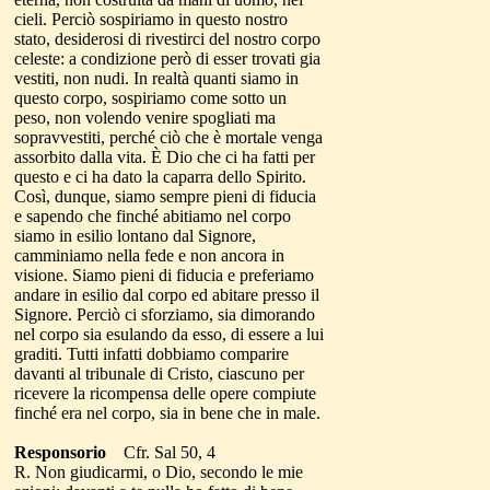
cieli. Perciò sospiriamo in questo nostro
stato, desiderosi di rivestirci del nostro corpo
celeste: a condizione però di esser trovati gia
vestiti, non nudi. In realtà quanti siamo in
questo corpo, sospiriamo come sotto un
peso, non volendo venire spogliati ma
sopravvestiti, perché ciò che è mortale venga
assorbito dalla vita. È Dio che ci ha fatti per
questo e ci ha dato la caparra dello Spirito.
Così, dunque, siamo sempre pieni di fiducia
e sapendo che finché abitiamo nel corpo
siamo in esilio lontano dal Signore,
camminiamo nella fede e non ancora in
visione. Siamo pieni di fiducia e preferiamo
andare in esilio dal corpo ed abitare presso il
Signore. Perciò ci sforziamo, sia dimorando
nel corpo sia esulando da esso, di essere a lui
graditi. Tutti infatti dobbiamo comparire
davanti al tribunale di Cristo, ciascuno per
ricevere la ricompensa delle opere compiute
finché era nel corpo, sia in bene che in male.
Responsorio
Cfr. Sal 50, 4
R. Non giudicarmi, o Dio, secondo le mie