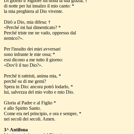
Di giorno il Signore mi dona la sua grazia, †
di notte per lui innalzo il mio canto: *
la mia preghiera al Dio vivente.
Dirò a Dio, mia difesa: †
«Perché mi hai dimenticato? *
Perché triste me ne vado, oppresso dal
nemico?».
Per l'insulto dei miei avversari
sono infrante le mie ossa; *
essi dicono a me tutto il giorno:
«Dov'è il tuo Dio?».
Perché ti rattristi, anima mia, *
perché su di me gemi?
Spera in Dio: ancora potrò lodarlo, *
lui, salvezza del mio volto e mio Dio.
Gloria al Padre e al Figlio *
e allo Spirito Santo.
Come era nel principio, e ora e sempre, *
nei secoli dei secoli. Amen.
3^ Antifona