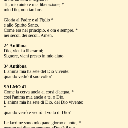
Tu, mio aiuto e mia liberazione, *
mio Dio, non tardare.
Gloria al Padre e al Figlio *
e allo Spirito Santo.
Come era nel principio, e ora e sempre, *
nei secoli dei secoli. Amen.
2^ Antifona
Dio, vieni a liberarmi;
Signore, vieni presto in mio aiuto.
3^ Antifona
L'anima mia ha sete del Dio vivente:
quando vedrò il suo volto?
SALMO 41
Come la cerva anela ai corsi d'acqua, *
così l'anima mia anela a te, o Dio.
L'anima mia ha sete di Dio, del Dio vivente:
*
quando verrò e vedrò il volto di Dio?
Le lacrime sono mio pane giorno e notte, *
mentre mi dicono sempre: «Dov'è il tuo