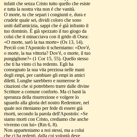
infatti che senza Cristo tutto quello che esiste
e tutta la nostra vita non é che vanità.
O morte, tu che separi i congiunti e, dura e
crudele quale sei, dividi coloro che sono
uniti dall'amicizia, sappi che é già infranto il
tuo dominio. È già spezzato il tuo giogo da
colui che ti minacciava con il grido di Osea:
«O morte, sarò la tua morte» (Os 13, 14).
Perciò con l'Apostolo ti scherniamo: «Dov'é,
o morte, la tua vittoria? Dov'é, o morte, il tuo
pungiglione?» (1 Cor 15, 55). Quello stesso
che ti ha vinto ci ha redento. Egli ha
consegnato la sua vita preziosa nelle mani
degli empi, per cambiare gli empi in amici
diletti. Lunghe sarebbero e numerose le
citazioni che si potrebbero trarre dalle divine
Scritture a comune conforto. Ma ci basti la
speranza della risurrezione e volgere lo
sguardo alla gloria del nostro Redentore, nel
quale noi riteniamo per fede di essere già
risorti, secondo la parola dell'Apostolo: «Se
siamo morti con Cristo, crediamo che anche
vivremo con lui» (Rm 6, 8).
Non apparteniamo a noi stessi, ma a colui
che ci ha redenti, dalla cui volontà deve