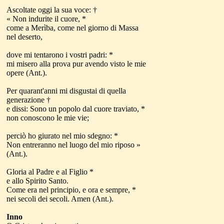
Ascoltate oggi la sua voce: †
« Non indurite il cuore, *
come a Merìba, come nel giorno di Massa
nel deserto,
dove mi tentarono i vostri padri: *
mi misero alla prova pur avendo visto le mie
opere (Ant.).
Per quarant'anni mi disgustai di quella
generazione †
e dissi: Sono un popolo dal cuore traviato, *
non conoscono le mie vie;
perciò ho giurato nel mio sdegno: *
Non entreranno nel luogo del mio riposo »
(Ant.).
Gloria al Padre e al Figlio *
e allo Spirito Santo.
Come era nel principio, e ora e sempre, *
nei secoli dei secoli. Amen (Ant.).
Inno