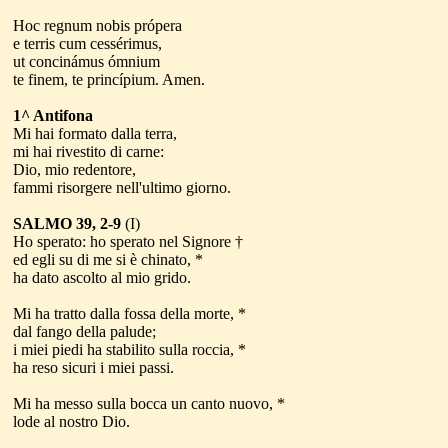
Hoc regnum nobis própera
e terris cum cessérimus,
ut concinámus ómnium
te finem, te princípium. Amen.
1^ Antifona
Mi hai formato dalla terra,
mi hai rivestito di carne:
Dio, mio redentore,
fammi risorgere nell'ultimo giorno.
SALMO 39, 2-9
(I)
Ho sperato: ho sperato nel Signore †
ed egli su di me si è chinato, *
ha dato ascolto al mio grido.
Mi ha tratto dalla fossa della morte, *
dal fango della palude;
i miei piedi ha stabilito sulla roccia, *
ha reso sicuri i miei passi.
Mi ha messo sulla bocca un canto nuovo, *
lode al nostro Dio.