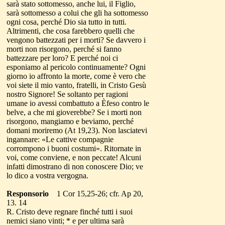
sarà stato sottomesso, anche lui, il Figlio,
sarà sottomesso a colui che gli ha sottomesso
ogni cosa, perché Dio sia tutto in tutti.
Altrimenti, che cosa farebbero quelli che
vengono battezzati per i morti? Se davvero i
morti non risorgono, perché si fanno
battezzare per loro? E perché noi ci
esponiamo al pericolo continuamente? Ogni
giorno io affronto la morte, come è vero che
voi siete il mio vanto, fratelli, in Cristo Gesù
nostro Signore! Se soltanto per ragioni
umane io avessi combattuto a Èfeso contro le
belve, a che mi gioverebbe? Se i morti non
risorgono, mangiamo e beviamo, perché
domani moriremo (At 19,23). Non lasciatevi
ingannare: «Le cattive compagnie
corrompono i buoni costumi». Ritornate in
voi, come conviene, e non peccate! Alcuni
infatti dimostrano di non conoscere Dio; ve
lo dico a vostra vergogna.
Responsorio
1 Cor 15,25-26; cfr. Ap 20,
13. 14
R. Cristo deve regnare finché tutti i suoi
nemici siano vinti; * e per ultima sarà