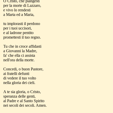
O Cristo, che piangesti
per la morte di Lazzaro,
e vivo lo rendesti
a Marta ed a Maria,
tu implorasti il perdono
per i tuoi uccisori,
e al ladrone pentito
promettesti il tuo regno.
Tu che in croce affidasti
a Giovanni la Madre,
fa' che ella ci assista
nell'ora della morte.
Concedi, o buon Pastore,
ai fratelli defunti
di vedere il tuo volto
nella gloria dei cieli.
A te sia gloria, o Cristo,
speranza delle genti,
al Padre e al Santo Spirito
nei secoli dei secoli. Amen.