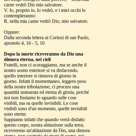
carne vedrò Dio mio salvatore.
V. Io, proprio io, lo vedrò, e i miei occhi lo
contempleranno:
R. nella mia carne vedrò Dio, mio salvatore.
Oppure:
Dalla seconda lettera ai Corinzi di san Paolo,
apostolo 4, 16 - 5, 10
Dopo la morte riceveranno da Dio una
dimora eterna, nei cieli
Fratelli, non ci scoraggiamo, ma se anche il
nostro uomo esteriore si va disfacendo,
quello interiore si rinnova di giorno in
giorno. Infatti il momentaneo, leggero peso
della nostra tribolazione, ci procura una
quantità smisurata ed eterna di gloria, perché
noi non fissiamo lo sguardo sulle cose
visibili, ma su quelle invisibili. Le cose
visibili sono d'un momento, quelle invisibili
sono eterne.
Sappiamo infatti che quando verrà disfatto
questo corpo, nostra abitazione sulla terra,
riceveremo un'abitazione da Dio, una dimora
eterna, non costruita da mani di uomo, nei