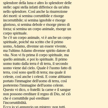
splendore della luna e altro lo splendore delle
stelle: ogni stella infatti differisce da un'altra
nello splendore. Così anche la risurrezione
dei morti: si semina corruttibile e risorge
incorruttibile; si semina ignobile e risorge
glorioso, si semina debole e risorge pieno di
forza; si semina un corpo animale, risorge un
corpo spirituale.
Se c'è un corpo animale, vi è anche un corpo
spirituale, poiché sta scritto che il primo
uomo, Adamo, divenne un essere vivente,
ma l'ultimo Adamo divenne spirito datore di
vita. Non vi fu prima il corpo spirituale, ma
quello animale, e poi lo spirituale. Il primo
uomo tratto dalla terra è di terra, il secondo
uomo viene dal cielo. Quale è l'uomo fatto di
terra, così sono quelli di terra; ma quale il
celeste, così anche i celesti. E come abbiamo
portato l'immagine dell'uomo di terra, così
porteremo l'immagine dell'uomo celeste.
Questo vi dico, o fratelli: la carne e il sangue
non possono ereditare il regno di Dio, né ciò
che è corruttibile può ereditare
l'incorruttibilità.
Ecco io vi annunzio un mistero: non tutti,