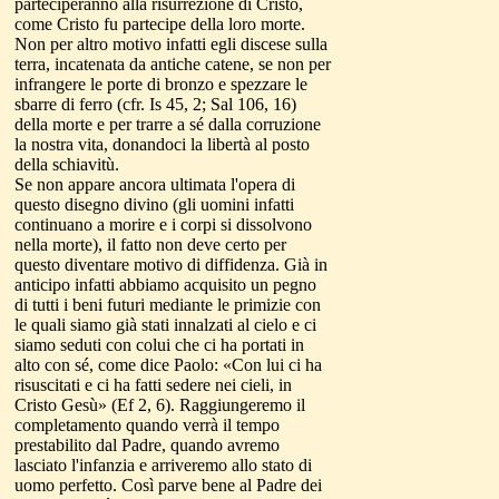
parteciperanno alla risurrezione di Cristo,
come Cristo fu partecipe della loro morte.
Non per altro motivo infatti egli discese sulla
terra, incatenata da antiche catene, se non per
infrangere le porte di bronzo e spezzare le
sbarre di ferro (cfr. Is 45, 2; Sal 106, 16)
della morte e per trarre a sé dalla corruzione
la nostra vita, donandoci la libertà al posto
della schiavitù.
Se non appare ancora ultimata l'opera di
questo disegno divino (gli uomini infatti
continuano a morire e i corpi si dissolvono
nella morte), il fatto non deve certo per
questo diventare motivo di diffidenza. Già in
anticipo infatti abbiamo acquisito un pegno
di tutti i beni futuri mediante le primizie con
le quali siamo già stati innalzati al cielo e ci
siamo seduti con colui che ci ha portati in
alto con sé, come dice Paolo: «Con lui ci ha
risuscitati e ci ha fatti sedere nei cieli, in
Cristo Gesù» (Ef 2, 6). Raggiungeremo il
completamento quando verrà il tempo
prestabilito dal Padre, quando avremo
lasciato l'infanzia e arriveremo allo stato di
uomo perfetto. Così parve bene al Padre dei