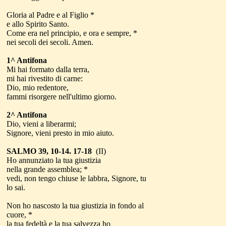
Gloria al Padre e al Figlio *
e allo Spirito Santo.
Come era nel principio, e ora e sempre, *
nei secoli dei secoli. Amen.
1^ Antifona
Mi hai formato dalla terra,
mi hai rivestito di carne:
Dio, mio redentore,
fammi risorgere nell'ultimo giorno.
2^ Antifona
Dio, vieni a liberarmi;
Signore, vieni presto in mio aiuto.
SALMO 39, 10-14. 17-18
(II)
Ho annunziato la tua giustizia
nella grande assemblea; *
vedi, non tengo chiuse le labbra, Signore, tu
lo sai.
Non ho nascosto la tua giustizia in fondo al
cuore, *
la tua fedeltà e la tua salvezza ho