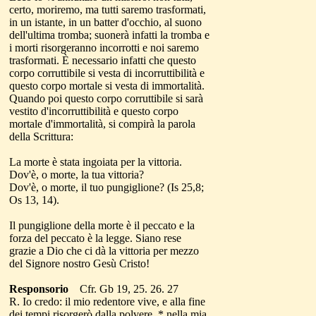
certo, moriremo, ma tutti saremo trasformati,
in un istante, in un batter d'occhio, al suono
dell'ultima tromba; suonerà infatti la tromba e
i morti risorgeranno incorrotti e noi saremo
trasformati. È necessario infatti che questo
corpo corruttibile si vesta di incorruttibilità e
questo corpo mortale si vesta di immortalità.
Quando poi questo corpo corruttibile si sarà
vestito d'incorruttibilità e questo corpo
mortale d'immortalità, si compirà la parola
della Scrittura:
La morte è stata ingoiata per la vittoria.
Dov'è, o morte, la tua vittoria?
Dov'è, o morte, il tuo pungiglione? (Is 25,8;
Os 13, 14).
Il pungiglione della morte è il peccato e la
forza del peccato è la legge. Siano rese
grazie a Dio che ci dà la vittoria per mezzo
del Signore nostro Gesù Cristo!
Responsorio
Cfr. Gb 19, 25. 26. 27
R. Io credo: il mio redentore vive, e alla fine
dei tempi risorgerò dalla polvere, * nella mia