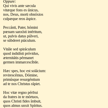
Oppure:
Qui vivis ante sæcula
vitæque fons es únicus,
nos, Deus, morti obnóxios
culpæque reos áspice.
Peccánti, Pater, hómini
pœnam sanxísti intéritum,
ut, pulvis datus púlveri,
se súbderet piáculum.
Vitále sed spiráculum
quod indidísti próvidus,
æternitátis pérmanet
germen immarcescíbile.
Hæc spes, hoc est solácium:
revirescémus, Dómine,
primúsque resurgéntium
ad te nos Christus rápiet.
Hoc vitæ regno pérfrui
da fratres in te mórtuos,
quos Christi fides ímbuit,
quos almus unxit Spíritus.