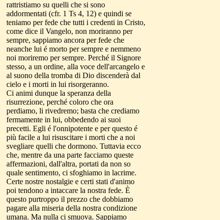
rattristiamo su quelli che si sono
addormentati (cfr. 1 Ts 4, 12) e quindi se
teniamo per fede che tutti i credenti in Cristo,
come dice il Vangelo, non moriranno per
sempre, sappiamo ancora per fede che
neanche lui é morto per sempre e nemmeno
noi moriremo per sempre. Perché il Signore
stesso, a un ordine, alla voce dell'arcangelo e
al suono della tromba di Dio discenderà dal
cielo e i morti in lui risorgeranno.
Ci animi dunque la speranza della
risurrezione, perché coloro che ora
perdiamo, li rivedremo; basta che crediamo
fermamente in lui, obbedendo ai suoi
precetti. Egli é l'onnipotente e per questo é
più facile a lui risuscitare i morti che a noi
svegliare quelli che dormono. Tuttavia ecco
che, mentre da una parte facciamo queste
affermazioni, dall'altra, portati da non so
quale sentimento, ci sfoghiamo in lacrime.
Certe nostre nostalgie e certi stati d'animo
poi tendono a intaccare la nostra fede. È
questo purtroppo il prezzo che dobbiamo
pagare alla miseria della nostra condizione
umana. Ma nulla ci smuova. Sappiamo