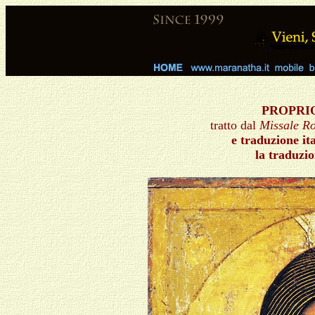
PROPRIO
tratto dal
Missale 
e traduzione it
la traduzi