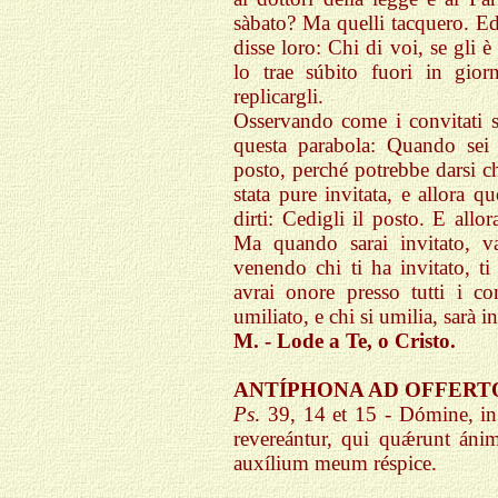
sàbato? Ma quelli tacquero. Ed 
disse loro: Chi di voi, se gli
lo trae súbito fuori in gio
replicargli.
Osservando come i convitati sc
questa parabola: Quando sei 
posto, perché potrebbe darsi c
stata pure invitata, e allora q
dirti: Cedigli il posto. E all
Ma quando sarai invitato, va
venendo chi ti ha invitato, ti
avrai onore presso tutti i co
umiliato, e chi si umilia, sarà i
M. - Lode a Te, o Cristo.
ANTÍPHONA AD OFFE
Ps
. 39, 14 et 15 - Dómine, i
revereántur, qui quǽrunt án
auxílium meum réspice.