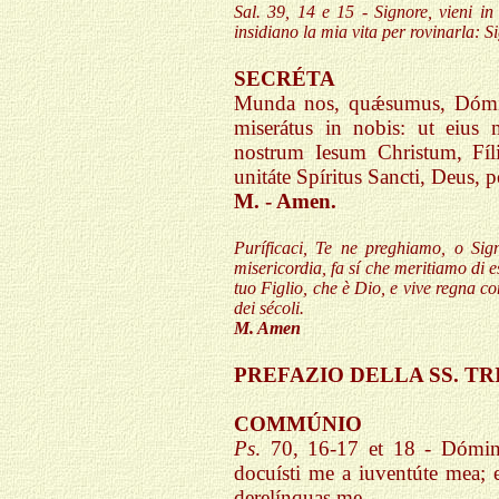
Sal. 39, 14 e 15 - Signore, vieni in
insidiano la mia vita per rovinarla: Si
SECRÉTA
Munda nos, quǽsumus, Dómine, 
miserátus in nobis: ut eius
nostrum Iesum Christum, Fíl
unitáte Spíritus Sancti, Deus,
M. - Amen.
Puríficaci, Te ne preghiamo, o Signo
misericordia, fa sí che meritiamo di e
tuo Figlio, che è Dio, e vive regna con
dei sécoli.
M. Amen
PREFAZIO DELLA SS. T
COMMÚNIO
Ps
. 70, 16-17 et 18 - Dómin
docuísti me a iuventúte mea; 
derelínquas me.