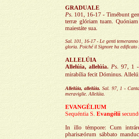
GRADUALE
Ps
. 101, 16-17 - Timébunt ge
terræ glóriam tuam.
Quóniam 
maiestáte sua.
Sal. 101, 16-17 - Le genti temeranno il
gloria. Poiché il Signore ha edificato
ALLELÚIA
Allelúia, allelúia.
Ps
. 97, 1 
mirabília fecit Dóminus
. Allelú
Allelúia, allelúia.
Sal. 97, 1 - Cant
meraviglie. Allelúia.
EVANGÉLIUM
Sequéntia S.
Evangélii
secun
In illo témpore: Cum intrá
pharisæórum sábbato manducá