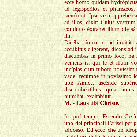
ecce homo quidam hydrópicus 
ad legisperítos et pharisǽos
tacuérunt. Ipse vero apprehéns
ad illos, dixit: Cuius vestru
contínuo éxtrahet illum die s
illi.
Dicébat áutem et ad invitát
accúbitus elígerent, dicens ad 
discúmbas in primo loco, ne for
véniens is, qui te et illum vo
incípias cum rubóre novíssim
vade, recúmbe in novíssimo loc
tibi: Amíce, ascénde supér
discumbéntibus: quia omnis, 
humíliat, exaltábitur.
M. - Laus tibi Christe.
In quel tempo: Essendo Gesù e
uno dei principali Farisei per 
addosso. Ed ecco che un idropi
ai dottori della legge e ai Far