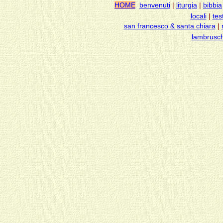
HOME
benvenuti
|
liturgia
|
bibbia
locali
|
tes
san francesco & santa chiara
|
lambrusch