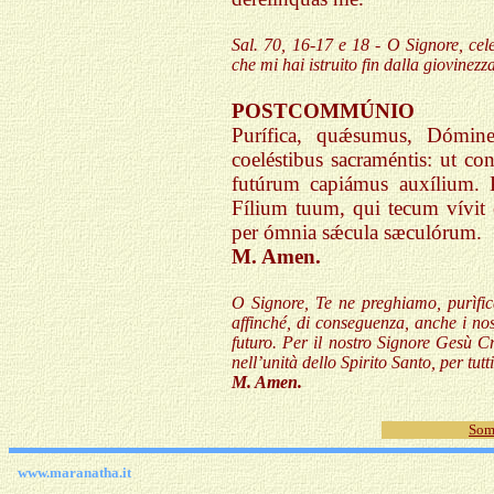
Sal. 70, 16-17 e 18 - O Signore, cel
che mi hai istruito fin dalla giovine
POSTCOMMÚNIO
Purífica, quǽsumus, Dómine
coeléstibus sacraméntis: ut co
futúrum capiámus auxílium.
Fílium tuum, qui tecum vívit e
per ómnia sǽcula sæculórum.
M. Amen.
O Signore, Te ne preghiamo, purìfic
affinché, di conseguenza, anche i nos
futuro. Per il nostro Signore Gesù Cr
nell’unità dello Spirito Santo, per tutti
M. Amen.
Som
www.maranatha.it