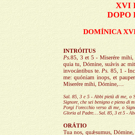
XVI
DOPO 
DOMÍNICA XV
INTRÓITUS
Ps.
85, 3 et 5 - Miserére mihi
quia tu, Dómine, suávis ac mit
invocántibus te.
Ps.
85, 1 - In
me: quóniam inops, et paupe
Miserére mihi, Dómine,…
Sal. 85, 3 e 5 - Abbi pietà di me, o S
Signore, che sei benigno e pieno di mi
Porgi l’orecchio verso di me, o Sign
Gloria al Padre… Sal. 85, 3 et 5 - Ab
ORÁTIO
Tua nos, quǽsumus, Dómine, gr