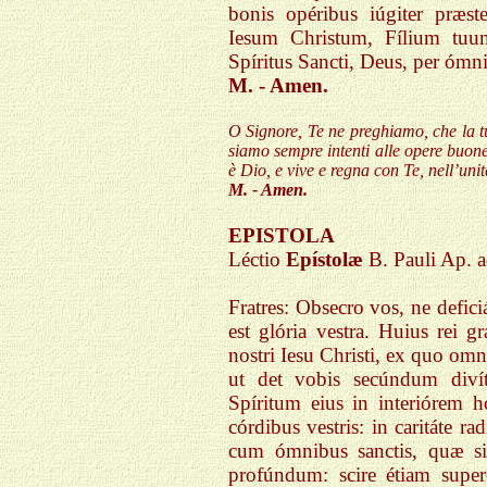
bonis opéribus iúgiter præs
Iesum Christum, Fílium tuum
Spíritus Sancti, Deus, per óm
M. - Amen.
O Signore, Te ne preghiamo, che la t
siamo sempre intenti alle opere buone
è Dio, e vive e regna con Te, nell’unità
M. - Amen.
EPISTOLA
Léctio
Epístolæ
B. Pauli Ap. 
Fratres: Obsecro vos, ne defici
est glória vestra. Huius rei 
nostri Iesu Christi, ex quo omni
ut det vobis secúndum divíti
Spíritum eius in interiórem 
córdibus vestris: in caritáte ra
cum ómnibus sanctis, quæ sit 
profúndum: scire étiam super