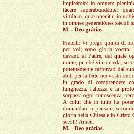
impleámini in omnem plenitúd
fácere superabundánter qua
virtútem, quæ operátur in nobis:
in omnes generatiónes sǽculi
M. - Deo grátias.
Fratelli: Vi prego quindi di no
per voi; sono gloria vostra.
davanti al Padre, dal quale ogn
nome, perché vi conceda, second
potentemente rafforzati dal suo
abiti per la fede nei vostri cuori
in grado di comprendere con 
lunghezza, l'altezza e la prof
sorpassa ogni conoscenza, perch
A colui che in tutto ha pote
domandare o pensare, secondo 
gloria nella Chiesa e in Cristo 
secoli! Amen.
M. - Deo grátias.