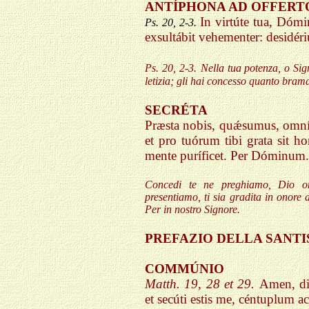
ANTÍPHONA AD OF
In virtúte tua, Dómin
Ps. 20, 2-3.
exsultábit vehementer: desidéri
Ps. 20, 2-3.
Nella tua potenza, o Sign
letizia; gli hai concesso quanto brama
SECRÉTA
Præsta nobis, quǽsumus, omníp
et pro tuórum tibi grata sit h
mente puríficet. Per Dóminum.
Concedi te ne preghiamo, Dio onn
presentiamo, ti sia gradita in onore d
Per in nostro Signore.
PREFAZIO DELLA SA
COMMÚNIO
Matth. 19, 28 et 29.
Amen, di
et secúti estis me, céntuplum acc