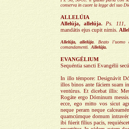
conserva in cuore la legge del suo Dio
ALLELÚIA
Allelúja, allelúja.
Ps. 111,
mandátis ejus cupit nimis.
Alle
Allelúja, allelúja
. Beato l’uomo 
comandamenti.
Allelúja.
EVANGÉLIUM
Sequéntia sa
ncti Evangélii s
In illo témpore: Designávit Dó
illos binos ante fáciem suam i
ventúrus. Et dicebat illis: M
Rogáte ergo Dóminum messis, 
ecce, ego mitto vos sicut ag
neque peram neque calceamént
quamcúmque domum intravériti
ibi fúerit fílius pacis, requiés
revertétur. In eádem autem d