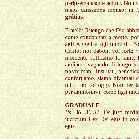
peripséma usque adhuc. Non ut 
meos caríssimos móneo: in 
grátias.
Fratelli: Ritengo che Dio abbia
come condannati a morte, poi
agli Angeli e agli uomini. Noi
Cristo; noi deboli, voi forti; 
momento soffriamo la fame, la
andiamo vagando di luogo in 
nostre mani. Insultati, benedic
confortiamo; siamo diventati c
tutti, fino ad oggi. Non per f
per ammonirvi, come figli miei
GRADUALE
Ps. 36, 30-31.
Os justi medit
judícium Lex Dei ejus in cord
ejus.
Ps. 36, 30-31. il giusto parla con s