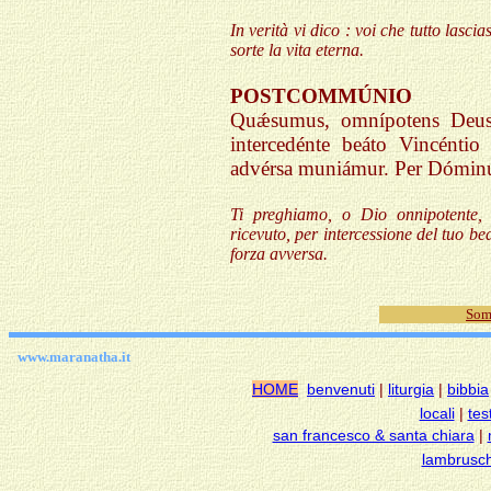
In verità vi dico : voi che tutto lasci
sorte la vita eterna.
POSTCOMMÚNIO
Quǽsumus, omnípotens Deus: 
intercedénte beáto Vincénti
advérsa muniámur. Per Dómin
Ti preghiamo, o Dio onnipotente, 
ricevuto, per intercessione del tuo b
forza avversa.
Som
www.maranatha.it
HOME
benvenuti
|
liturgia
|
bibbia
locali
|
tes
san francesco & santa chiara
|
lambrusch