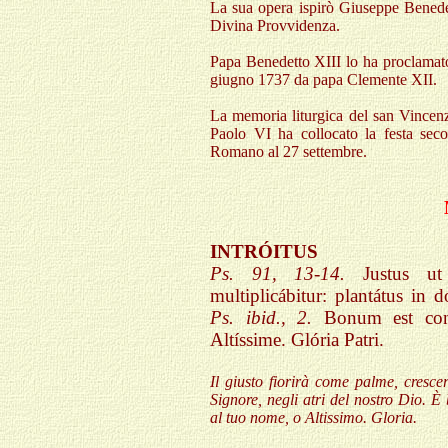
La sua opera ispirò Giuseppe Benedet
Divina Provvidenza.
Papa Benedetto XIII lo ha proclamato
giugno 1737 da papa Clemente XII.
La memoria liturgica del san Vincenz
Paolo VI ha collocato la festa sec
Romano al 27 settembre.
INTRÓITUS
Ps. 91, 13-14.
Justus ut
multiplicábitur: plantátus in
Ps. ibid., 2.
Bonum est conf
Altíssime. Glória Patri.
Il giusto fiorirà come palme, cresce
Signore, negli atri del nostro Dio. 
al tuo nome, o Altissimo. Gloria.