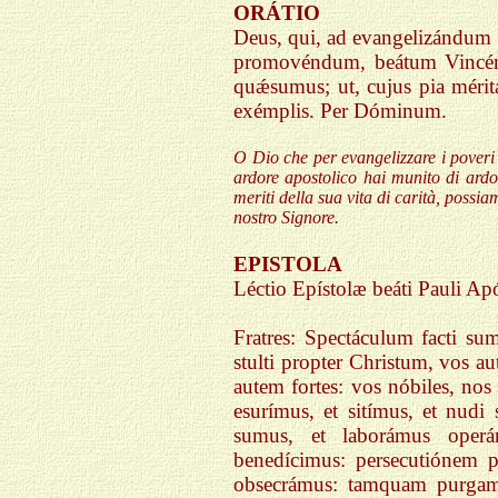
ORÁTIO
Deus, qui, ad evangelizándum p
promovéndum, beátum Vincénti
quǽsumus; ut, cujus pia méri
exémplis. Per Dóminum.
O Dio che per evangelizzare i poveri
ardore apostolico hai munito di ardo
meriti della sua vita di carità, possia
nostro Signore.
EPISTOLA
Léctio Epístolæ beáti Pauli Ap
Fratres: Spectáculum facti s
stulti propter Christum, vos au
autem fortes: vos nóbiles, no
esurímus, et sitímus, et nudi 
sumus, et laborámus operán
benedícimus: persecutiónem p
obsecrámus: tamquam purgam